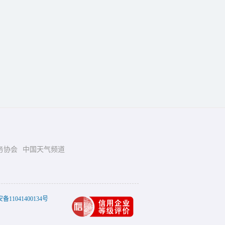
务协会
中国天气频道
11041400134号