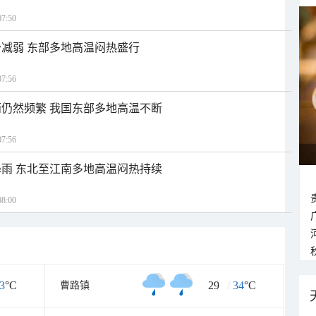
7:50
减弱 东部多地高温闷热盛行
7:56
仍然频繁 我国东部多地高温不断
7:56
雨 东北至江南多地高温闷热持续
8:00
3
°C
29
/
34
°C
曹路镇