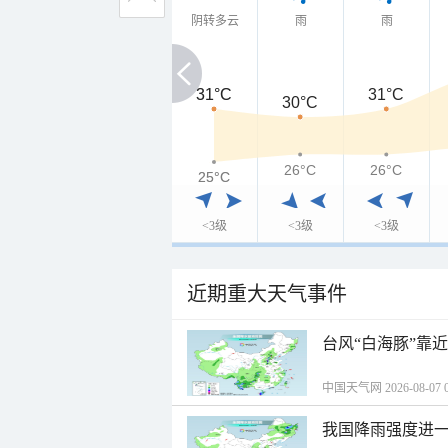
阴转多云
雨
雨
31°C
31°C
31°C
30°C
26°C
26°C
25°C
25°C
<3级
<3级
<3级
近期重大天气事件
台风“白海豚”靠
中国天气网 2026-08-07 0
我国降雨强度进一