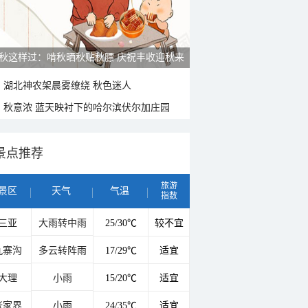
秋这样过：啃秋晒秋贴秋膘 庆祝丰收迎秋来
湖北神农架晨雾缭绕 秋色迷人
秋意浓 蓝天映衬下的哈尔滨伏尔加庄园
景点推荐
旅游
景区
天气
气温
指数
三亚
大雨转中雨
25/30℃
较不宜
九寨沟
多云转阵雨
17/29℃
适宜
大理
小雨
15/20℃
适宜
张家界
小雨
24/35℃
适宜