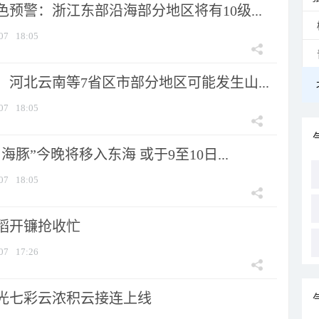
预警：浙江东部沿海部分地区将有10级...
07
18:05
河北云南等7省区市部分地区可能发生山...
07
18:05
海豚”今晚将移入东海 或于9至10日...
07
18:05
稻开镰抢收忙
07
17:26
光七彩云浓积云接连上线