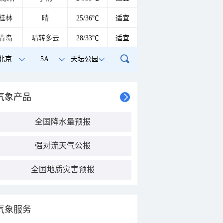
桂林
晴
25/36℃
适宜
青岛
晴转多云
28/33℃
适宜
北京
5A
天坛公园
气象产品
全国降水量预报
强对流天气公报
全国地质灾害预报
气象服务