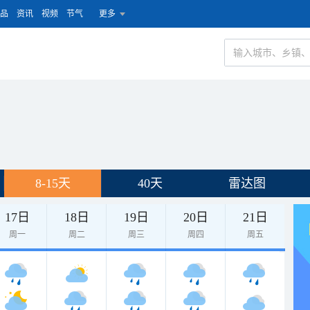
品
资讯
视频
节气
更多
8-15天
40天
雷达图
17日
18日
19日
20日
21日
周一
周二
周三
周四
周五