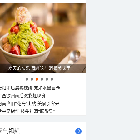
夏天的快乐 藏在这些消暑美味里
贵阳雨后晨雾缭绕 宛如水墨画卷
广西钦州雨后双彩虹现身
河南洛阳“花海”上线 美景引客来
秋来栾树红 枝头挂满“胭脂果”
天气视频