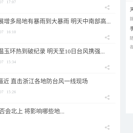
07
17:07
拨
增多局地有暴雨到大暴雨 明天中南部高...
07
16:10
玉环热到破纪录 明天至10日台风携强...
07
15:34
”逼近 直击浙江各地防台风一线现场
07
15:26
会北上 将影响哪些地...