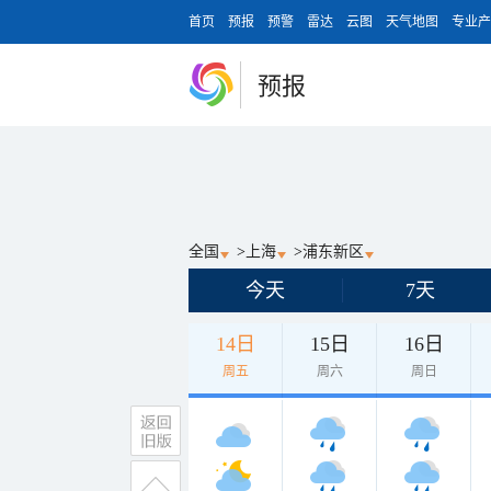
首页
预报
预警
雷达
云图
天气地图
专业产
预报
全国
>
上海
>
浦东新区
今天
7天
14日
15日
16日
周五
周六
周日