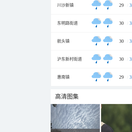
29
/
3
川沙新镇
30
/
3
东明路街道
30
/
3
航头镇
30
/
3
沪东新村街道
29
/
3
惠南镇
高清图集