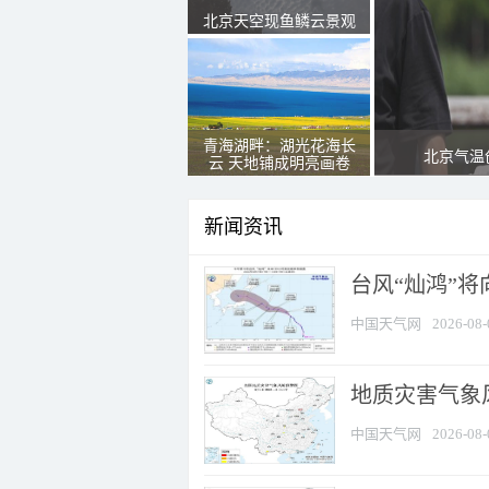
北京天空现鱼鳞云景观
青海湖畔：湖光花海长
北京气温
云 天地铺成明亮画卷
新闻资讯
台风“灿鸿”
中国天气网
2026-08-
地质灾害气象
中国天气网
2026-08-