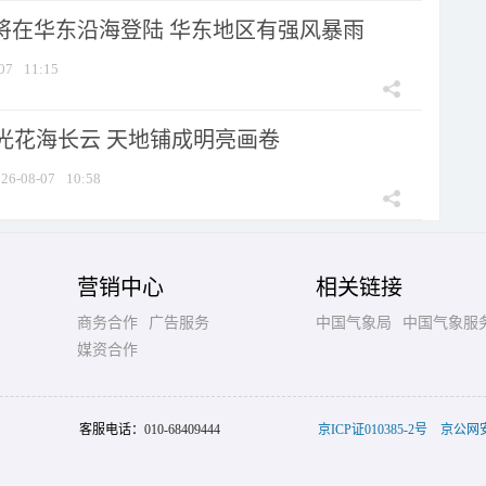
”将在华东沿海登陆 华东地区有强风暴雨
07
11:15
光花海长云 天地铺成明亮画卷
26-08-07
10:58
营销中心
相关链接
商务合作
广告服务
中国气象局
中国气象服
媒资合作
客服电话：
010-68409444
京ICP证010385-2号
京公网安备