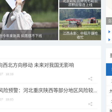
北京彩虹云隙光七彩云
浓积云接连上线
立
江西永新：中稻开镰抢
创今年来新高 焖蒸感不下线
收忙
将向西北方向移动 未来对我国无影响
07
18:10
风险预警：河北重庆陕西等部分地区风险较...
07
18:05