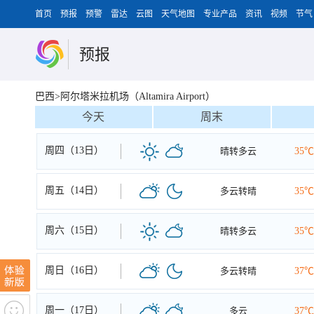
首页
预报
预警
雷达
云图
天气地图
专业产品
资讯
视频
节气
预报
巴西>阿尔塔米拉机场（Altamira Airport）
今天
周末
周四（13日）
晴转多云
35℃
周五（14日）
多云转晴
35℃
周六（15日）
晴转多云
35℃
周日（16日）
多云转晴
37℃
周一（17日）
多云
37℃