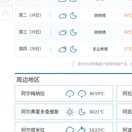
周二（18日）
阴转晴
36℃
周三（19日）
阴转晴
36℃
周四（20日）
多云转晴
37℃
更长时间预报属于客观预报产品，反
周边地区
阿尔梅纳拉
/
30/19°C
阿拉
阿尔弗雷多查维斯
/
30/21°C
阿凯
阿尔塔米拉
/
33/23°C
阿波