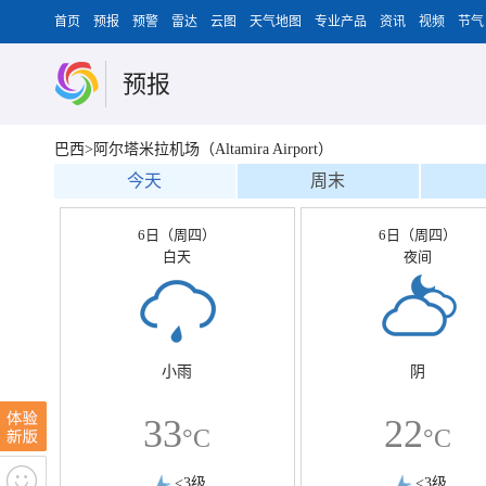
首页
预报
预警
雷达
云图
天气地图
专业产品
资讯
视频
节气
预报
巴西>阿尔塔米拉机场（Altamira Airport）
今天
周末
6日（周四）
6日（周四）
白天
夜间
小雨
阴
33
22
°C
°C
<3级
<3级