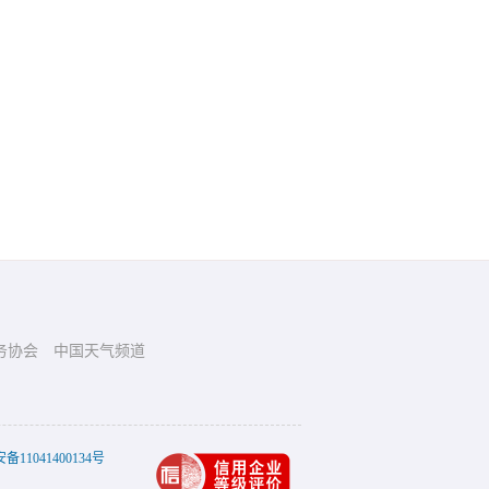
务协会
中国天气频道
11041400134号