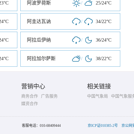
23°C
阿波罗荷斯
/
25/24°C
24°C
阿圭达瓦讷
/
34/22°C
24°C
阿拉瓜伊纳
/
36/24°C
24°C
阿拉加尔萨斯
/
38/22°C
营销中心
相关链接
商务合作
广告服务
中国气象局
中国气象服
媒资合作
客服电话：
010-68409444
京ICP证010385-2号
京公网安备