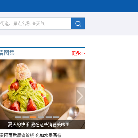
清图集
更多>>
夏天的快乐 藏在这些消暑美味里
贵阳雨后晨雾缭绕 宛如水墨画卷