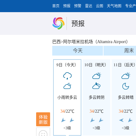
首页
预报
预警
雷达
云图
天气地图
专业产
预报
巴西>阿尔塔米拉机场（Altamira Airport）
今天
周末
9日（今天）
10日（明天）
11日（后天
小雨转多云
多云转阴
多云转晴
34
/
22℃
34
/
22℃
34
/
22℃
<3级
<3级
<3级