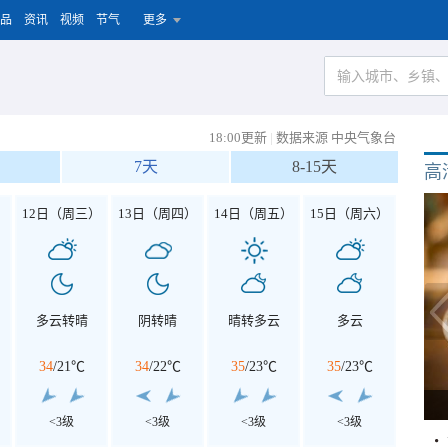
品
资讯
视频
节气
更多
18:00更新
|
数据来源 中央气象台
7天
8-15天
高
）
12日（周三）
13日（周四）
14日（周五）
15日（周六）
多云转晴
阴转晴
晴转多云
多云
34
/
21℃
34
/
22℃
35
/
23℃
35
/
23℃
<3级
<3级
<3级
<3级