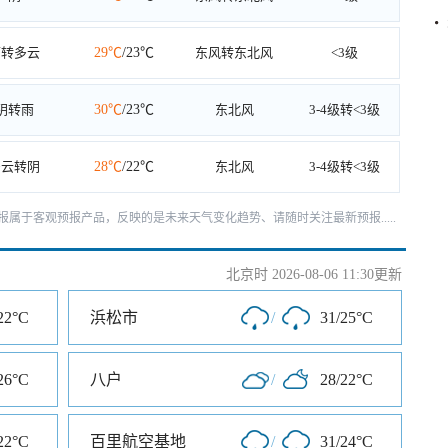
雨转多云
29℃
/23℃
东风转东北风
<3级
阴转雨
30℃
/23℃
东北风
3-4级转<3级
多云转阴
28℃
/22℃
东北风
3-4级转<3级
报属于客观预报产品，反映的是未来天气变化趋势、请随时关注最新预报.....
北京时 2026-08-06 11:30更新
22°C
浜松市
/
31/25°C
26°C
八户
/
28/22°C
22°C
百里航空基地
/
31/24°C