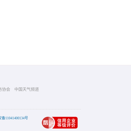
务协会
中国天气频道
11041400134号