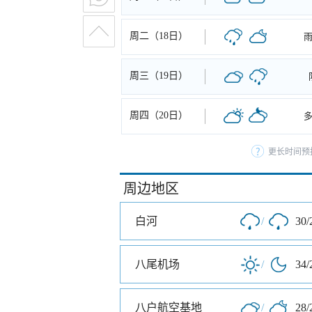
周二（18日）
周三（19日）
周四（20日）
更长时间预
周边地区
白河
/
30/
八尾机场
/
34/
八户航空基地
/
28/