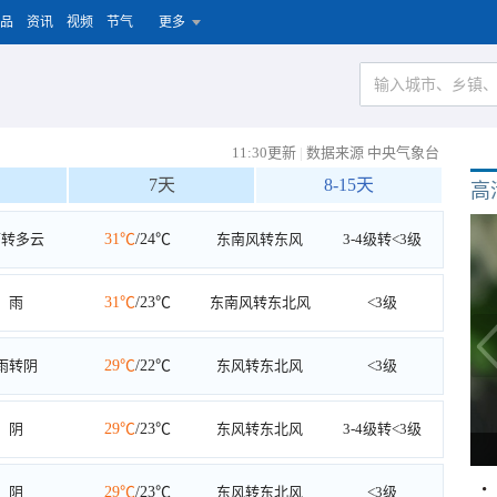
品
资讯
视频
节气
更多
11:30更新
|
数据来源 中央气象台
7天
8-15天
高
雨转多云
31℃
/24℃
东南风转东风
3-4级转<3级
雨
31℃
/23℃
东南风转东北风
<3级
雨转阴
29℃
/22℃
东风转东北风
<3级
阴
29℃
/23℃
东风转东北风
3-4级转<3级
阴
29℃
/23℃
东风转东北风
<3级