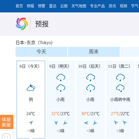
首页
预报
预警
雷达
云图
天气地图
专业产品
资讯
视频
节气
预报
日本>东京（Tokyo）
今天
周末
8日（今天）
9日（明天）
10日（后天）
11日（周二）
阴
小雨
小雨
小雨转中雨
24℃
32℃
/
23℃
30℃
/
21℃
27℃
/
22℃
<3级
<3级
<3级
<3级