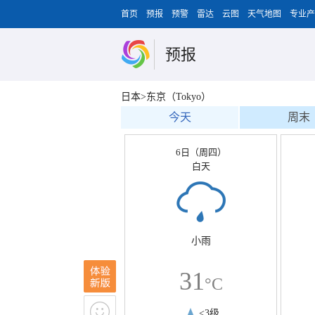
首页
预报
预警
雷达
云图
天气地图
专业产
预报
日本>东京（Tokyo）
今天
周末
6日（周四）
白天
小雨
31
°C
<3级