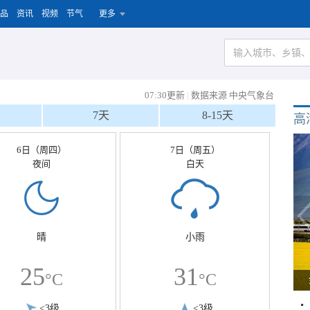
品
资讯
视频
节气
更多
07:30更新
|
数据来源 中央气象台
7天
8-15天
高
6日（周四）
7日（周五）
夜间
白天
晴
小雨
25
31
°C
°C
<3级
<3级