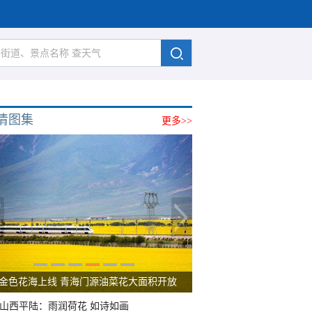
清图集
更多>>
金色花海上线 青海门源油菜花大面积开放
山西平陆：雨润荷花 如诗如画