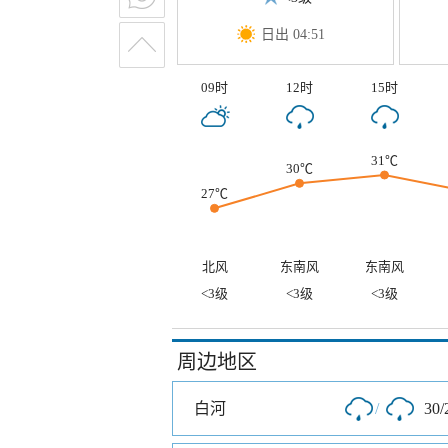
日出 04:51
09时
12时
15时
31℃
30℃
27℃
北风
东南风
东南风
<3级
<3级
<3级
周边地区
白河
/
30/