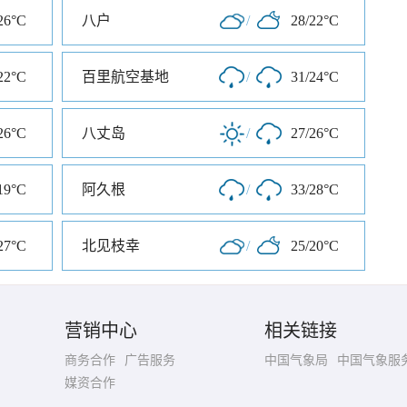
26°C
八户
/
28/22°C
22°C
百里航空基地
/
31/24°C
26°C
八丈岛
/
27/26°C
19°C
阿久根
/
33/28°C
27°C
北见枝幸
/
25/20°C
营销中心
相关链接
商务合作
广告服务
中国气象局
中国气象服
媒资合作