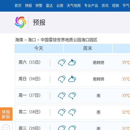
首页
预报
预警
雷达
云图
天气地图
专业产品
资讯
视频
节气
预报
海南
>
海口
>
中国雷琼世界地质公园海口园区
今天
周末
周六（15日）
雨转阴
35℃
周日（16日）
雨转阴
35℃
周一（17日）
雨
33℃
周二（18日）
雨
32℃
周三（19日）
雨
31℃