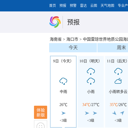
首页
预报
预警
雷达
云图
天气地图
专业产
预报
海南省
>
海口市
>
中国雷琼世界地质公园海
今天
周末
9日（今天）
10日（明天）
11日（后天
中雨
小雨
小雨转多云
26℃
34℃
/
27℃
35℃
/
26℃
<3级
<3级
<3级