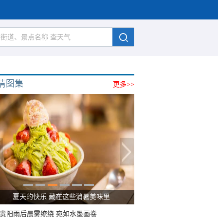
清图集
更多>>
广西南宁：盛夏里的“绿野仙踪”
贵阳雨后晨雾缭绕 宛如水墨画卷