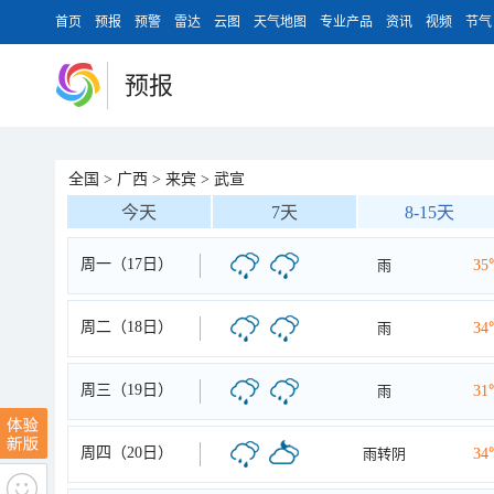
首页
预报
预警
雷达
云图
天气地图
专业产品
资讯
视频
节气
预报
全国
>
广西
>
来宾
>
武宣
今天
7天
8-15天
周一（17日）
雨
35
周二（18日）
雨
34
周三（19日）
雨
31
周四（20日）
雨转阴
34