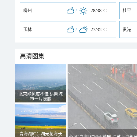
/
28/38°C
柳州
桂平
/
27/35°C
玉林
贵港
高清图集
北京能见度不佳 远眺城
市一片朦胧
青海湖畔：湖光花海长
台风“白海豚”风雨铺展 江苏上海部