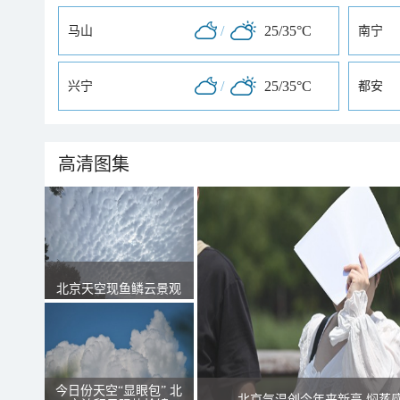
/
25/35°C
马山
南宁
/
25/35°C
兴宁
都安
高清图集
北京天空现鱼鳞云景观
今日份天空“显眼包” 北
北京气温创今年来新高 焖蒸