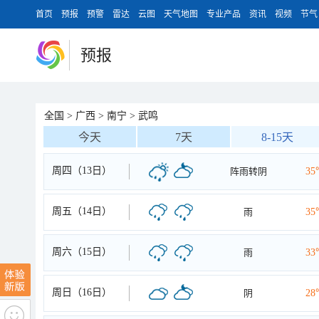
首页
预报
预警
雷达
云图
天气地图
专业产品
资讯
视频
节气
预报
全国
>
广西
>
南宁
>
武鸣
今天
7天
8-15天
周四（13日）
阵雨转阴
35
周五（14日）
雨
35
周六（15日）
雨
33
周日（16日）
阴
28