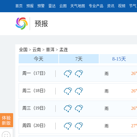
首页
预报
预警
雷达
云图
天气地图
专业产品
资讯
视频
节气
预报
全国
>
云南
>
普洱
>
孟连
今天
7天
8-15天
周一（17日）
雨
26
周二（18日）
雨
26
周三（19日）
雨
26
周四（20日）
雨
27