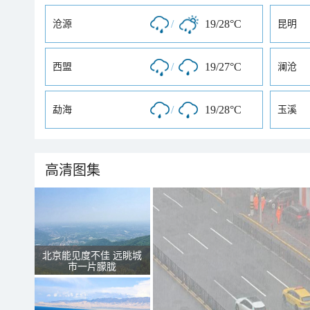
/
19/28°C
沧源
昆明
/
19/27°C
西盟
澜沧
/
19/28°C
勐海
玉溪
高清图集
北京能见度不佳 远眺城
市一片朦胧