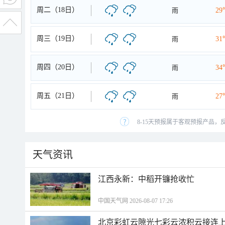
周二（18日）
雨
29
周三（19日）
雨
31
周四（20日）
雨
34
周五（21日）
雨
27
8-15天预报属于客观预报产品，
天气资讯
江西永新：中稻开镰抢收忙
中国天气网 2026-08-07 17:26
北京彩虹云隙光七彩云浓积云接连