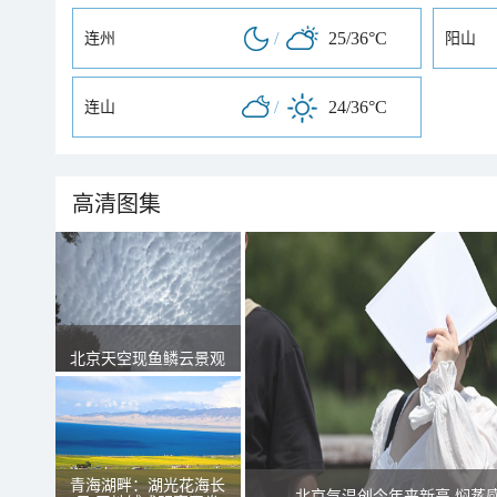
/
25/36°C
连州
阳山
/
24/36°C
连山
高清图集
北京天空现鱼鳞云景观
青海湖畔：湖光花海长
北京气温创今年来新高 焖蒸