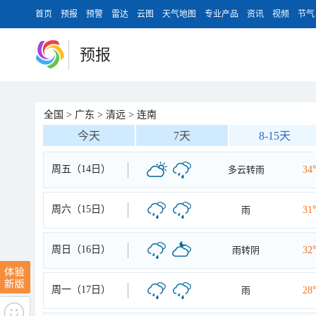
首页
预报
预警
雷达
云图
天气地图
专业产品
资讯
视频
节气
预报
全国
>
广东
>
清远
>
连南
今天
7天
8-15天
周五（14日）
多云转雨
34
周六（15日）
雨
31
周日（16日）
雨转阴
32
周一（17日）
雨
28