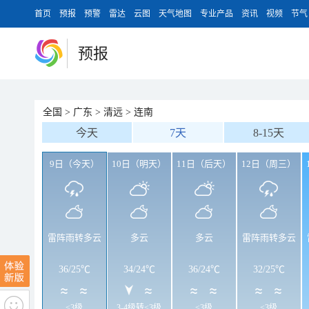
首页
预报
预警
雷达
云图
天气地图
专业产品
资讯
视频
节气
预报
全国
>
广东
>
清远
>
连南
今天
7天
8-15天
9日（今天）
10日（明天）
11日（后天）
12日（周三）
雷阵雨转多云
多云
多云
雷阵雨转多云
36
/
25℃
34
/
24℃
36
/
24℃
32
/
25℃
<3级
3-4级转<3级
<3级
<3级