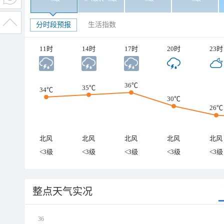
分时段预报
生活指数
11时
14时
17时
20时
23时
36℃
35℃
34℃
30℃
26℃
北风
北风
北风
北风
北风
<3级
<3级
<3级
<3级
<3级
整点天气实况
36