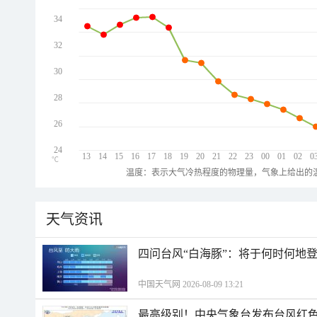
34
32
30
28
26
24
13
14
15
16
17
18
19
20
21
22
23
00
01
02
0
℃
温度：表示大气冷热程度的物理量，气象上给出的温
天气资讯
四问台风“白海豚”：将于何时何地
中国天气网 2026-08-09 13:21
最高级别！中央气象台发布台风红色