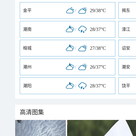
/
29/38°C
金平
揭东
/
28/37°C
潮南
濠江
/
27/38°C
榕城
诏安
/
26/37°C
潮州
潮安
/
28/37°C
潮阳
饶平
高清图集