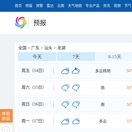
首页
预报
预警
雷达
云图
天气地图
专业产品
资讯
视频
节气
预报
全国
>
广东
>
汕头
>
龙湖
今天
7天
8-15天
周五（14日）
多云转阴
34
周六（15日）
雨
34
周日（16日）
雨
34
周一（17日）
多云
33