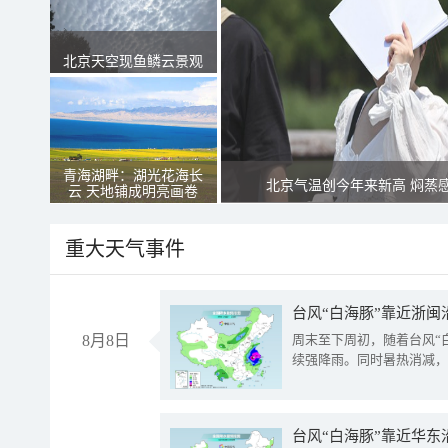
北京天空现鱼鳞云景观
青海湖畔：湖光花海长
北京气温创今年来新高 焖蒸
云 天地铺成明亮画卷
重大天气事件
台风“白海豚”靠近浙闽
8月8日
周末至下周初，随着台风“
续强降雨。同时暑热消减，
台风“白海豚”靠近华东