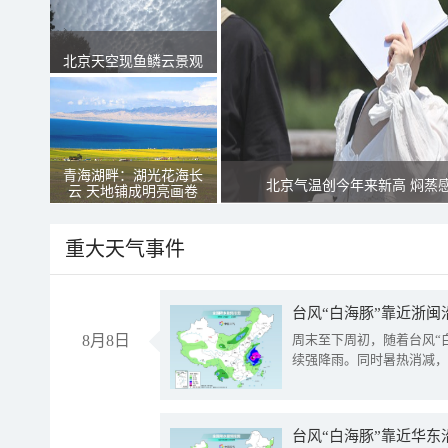
北京天空现鱼鳞云景观
青海湖畔：湖光花海长
北京气温创今年来新高 焖蒸
云 天地铺成明亮画卷
重大天气事件
台风“白海豚”靠近浙闽
8月8日
周末至下周初，随着台风“
续强降雨。同时暑热消减，
台风“白海豚”靠近华东