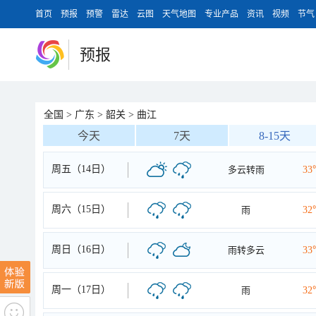
首页
预报
预警
雷达
云图
天气地图
专业产品
资讯
视频
节气
预报
全国
>
广东
>
韶关
>
曲江
今天
7天
8-15天
周五（14日）
多云转雨
33
周六（15日）
雨
32
周日（16日）
雨转多云
33
周一（17日）
雨
32