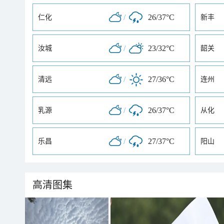
/
26/37°C
仁化
新丰
/
23/32°C
汝城
韶关
/
27/36°C
清远
连州
/
26/37°C
乳源
从化
/
27/37°C
乐昌
阳山
高清图集