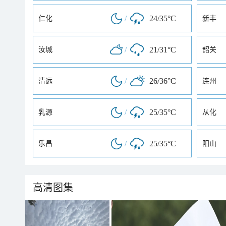
/
24/35°C
仁化
新丰
/
21/31°C
汝城
韶关
/
26/36°C
清远
连州
/
25/35°C
乳源
从化
/
25/35°C
乐昌
阳山
高清图集