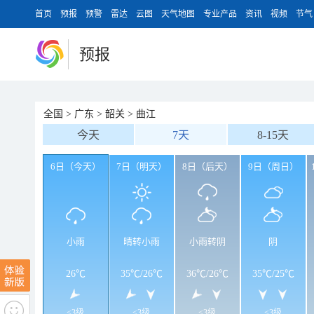
首页
预报
预警
雷达
云图
天气地图
专业产品
资讯
视频
节气
预报
全国
>
广东
>
韶关
>
曲江
今天
7天
8-15天
6日（今天）
7日（明天）
8日（后天）
9日（周日）
小雨
晴转小雨
小雨转阴
阴
26℃
35℃
/
26℃
36℃
/
26℃
35℃
/
25℃
<3级
<3级
<3级
<3级