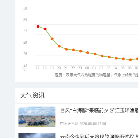
38
35
32
29
26
23
17
18
19
20
21
22
23
00
01
02
03
04
05
06
0
℃
温度：表示大气冷热程度的物理量，气象上给出的温
天气资讯
台风“白海豚”来临前夕 浙江玉环渔
中国天气网 2026-08-06 17:06
云南今夜到后天将现较强降雨过程 