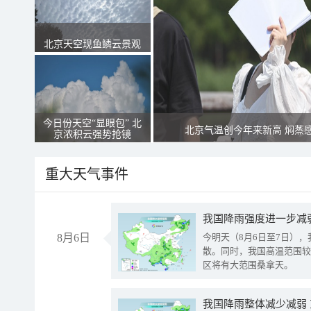
北京天空现鱼鳞云景观
今日份天空“显眼包” 北
北京气温创今年来新高 焖蒸
京浓积云强势抢镜
重大天气事件
8月6日
今明天（8月6日至7日）
散。同时，我国高温范围较
区将有大范围桑拿天。
我国降雨整体减少减弱