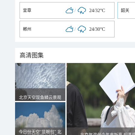
/
24/32°C
宜章
韶关
/
24/30°C
郴州
高清图集
北京天空现鱼鳞云景观
今日份天空“显眼包” 北
北京气温创今年来新高 焖蒸