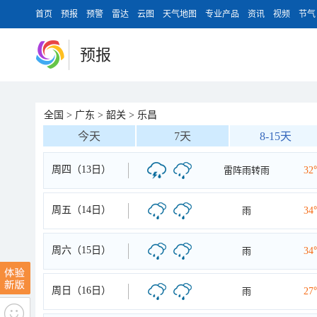
首页
预报
预警
雷达
云图
天气地图
专业产品
资讯
视频
节气
预报
全国
>
广东
>
韶关
>
乐昌
今天
7天
8-15天
周四（13日）
雷阵雨转雨
32
周五（14日）
雨
34
周六（15日）
雨
34
周日（16日）
雨
27