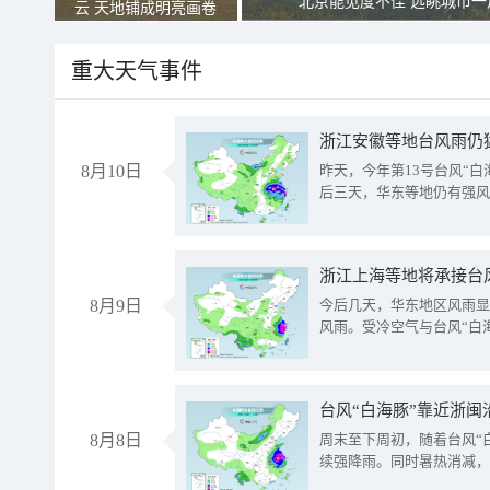
北京能见度不佳 远眺城市一
云 天地铺成明亮画卷
重大天气事件
浙江安徽等地台风雨仍
8月10日
昨天，今年第13号台风“
后三天，华东等地仍有强风
浙江上海等地将承接台风
8月9日
今后几天，华东地区风雨显
风雨。受冷空气与台风“白
台风“白海豚”靠近浙闽
8月8日
周末至下周初，随着台风“
续强降雨。同时暑热消减，