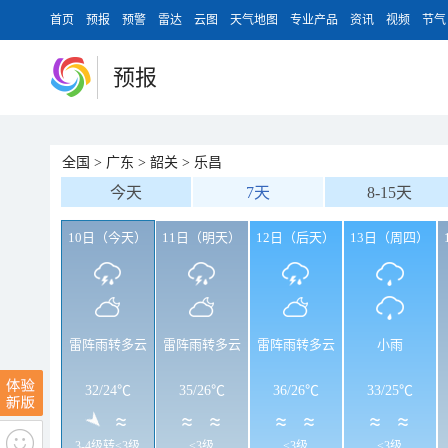
首页
预报
预警
雷达
云图
天气地图
专业产品
资讯
视频
节气
预报
全国
>
广东
>
韶关
>
乐昌
今天
7天
8-15天
10日（今天）
11日（明天）
12日（后天）
13日（周四）
雷阵雨转多云
雷阵雨转多云
雷阵雨转多云
小雨
32
/
24℃
35
/
26℃
36
/
26℃
33
/
25℃
3-4级转<3级
<3级
<3级
<3级