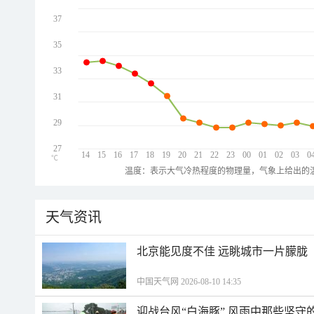
37
35
33
31
29
27
14
15
16
17
18
19
20
21
22
23
00
01
02
03
0
℃
温度：表示大气冷热程度的物理量，气象上给出的温
天气资讯
北京能见度不佳 远眺城市一片朦胧
中国天气网 2026-08-10 14:35
迎战台风“白海豚” 风雨中那些坚守