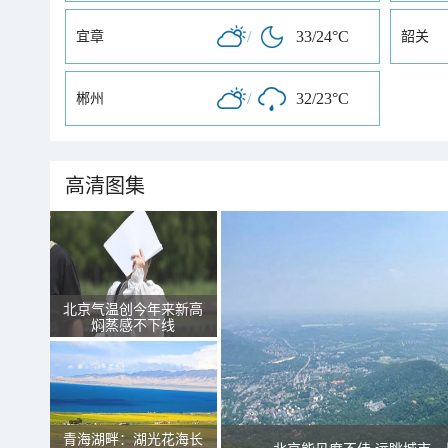
/
33/24°C
宜章
韶关
/
32/23°C
郴州
高清图集
北京气温创今年来新高
焖蒸感不下线
青海湖畔：湖光花海长