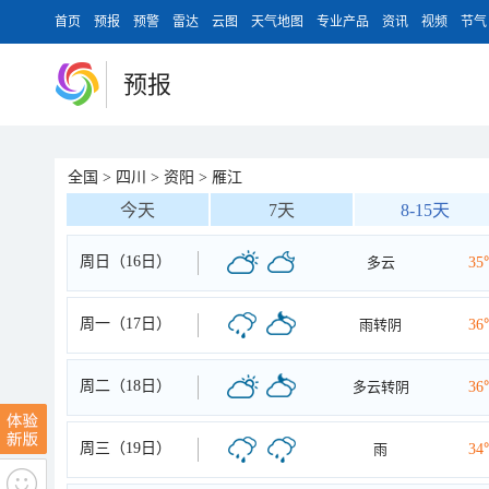
首页
预报
预警
雷达
云图
天气地图
专业产品
资讯
视频
节气
预报
全国
>
四川
>
资阳
>
雁江
今天
7天
8-15天
周日（16日）
多云
35
周一（17日）
雨转阴
36
周二（18日）
多云转阴
36
周三（19日）
雨
34