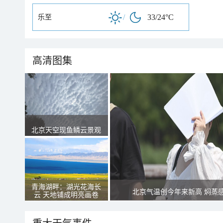
/
33/24°C
乐至
高清图集
北京天空现鱼鳞云景观
青海湖畔：湖光花海长
北京气温创今年来新高 焖蒸
云 天地铺成明亮画卷