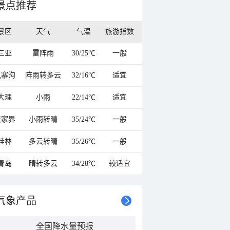
景点推荐
景区
天气
气温
旅游指数
三亚
雷阵雨
30/25℃
一般
九寨沟
阵雨转多云
32/16℃
适宜
大理
小雨
22/14℃
适宜
张家界
小雨转晴
35/24℃
一般
桂林
多云转晴
35/26℃
一般
青岛
晴转多云
34/28℃
较适宜
气象产品
全国降水量预报