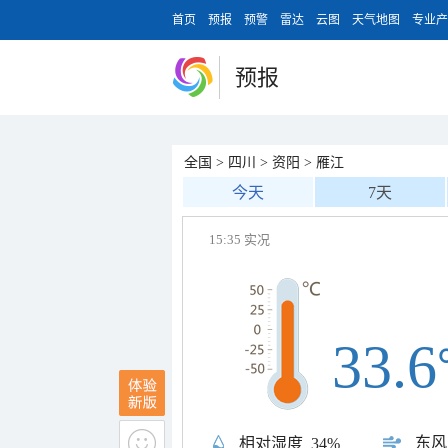
首页
预报
预警
雷达
云图
天气地图
专业产
预报
全国
>
四川
>
资阳
>
雁江
今天
7天
15:35 实况
33.6
东风
相对湿度
34%