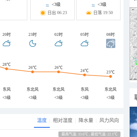
<3级
<3级
日出 06:23
日落 19:50
20时
23时
02时
05时
08时
28℃
26℃
26℃
24℃
23℃
东风
东北风
东北风
东风
东北风
<3级
<3级
<3级
<3级
<3级
温度
相对湿度
降水量
风力风向
最高气温: 33.6℃ , 最低气温: 22.1℃