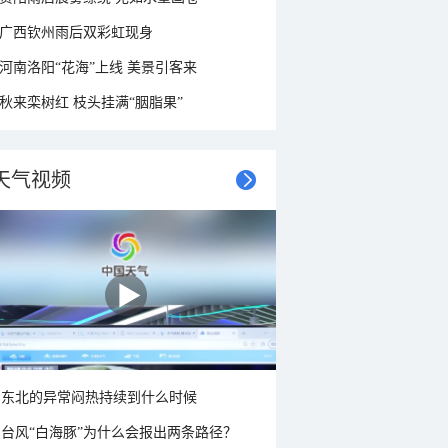
广西钦州雨后双彩虹现身
河南洛阳“花海”上线 美景引客来
秋来栾树红 枝头挂满“胭脂果”
天气视频
东北的异常闷热持续到什么时候
台风“白海豚”为什么会报出两条路径？