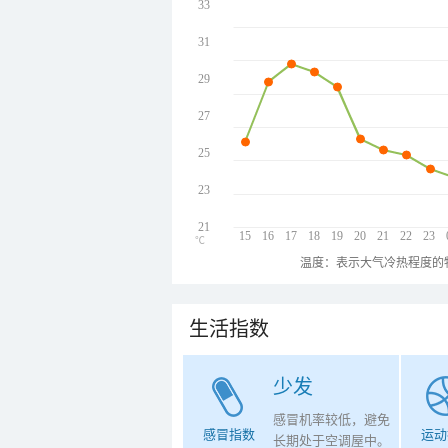
33
31
29
27
25
23
21
15
16
17
18
19
20
21
22
23
℃
温度：表示大气冷热程度的
生活指数
少发
感冒机率较低，避免
感冒指数
运动
长期处于空调屋中。