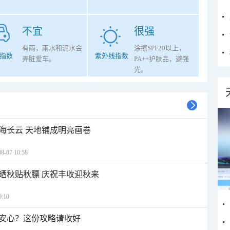
不宜
很强
有雨，雨水和泥水会
涂擦SPF20以上，
指数
紫外线指数
弄脏爱车。
PA++护肤品，避强
光。
海长云 天地铺成明亮画卷
07 10:58
晒秋贴秋膘 庆祝丰收迎秋来
:10
安心？这份攻略请收好