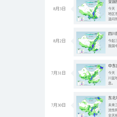
全国
8月3日
今天
地区
温闷
8月2日
今起
我国
中东
7月31日
今天
川盆
息。
东北
7月30日
未来
流性
全天