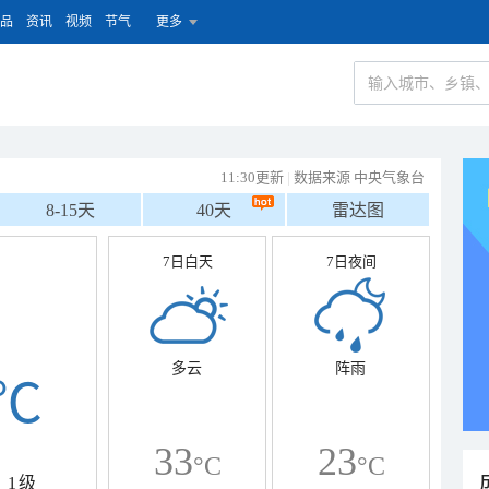
品
资讯
视频
节气
更多
11:30更新
|
数据来源 中央气象台
8-15天
40天
雷达图
7日白天
7日夜间
多云
阵雨
℃
33
23
°C
°C
1级