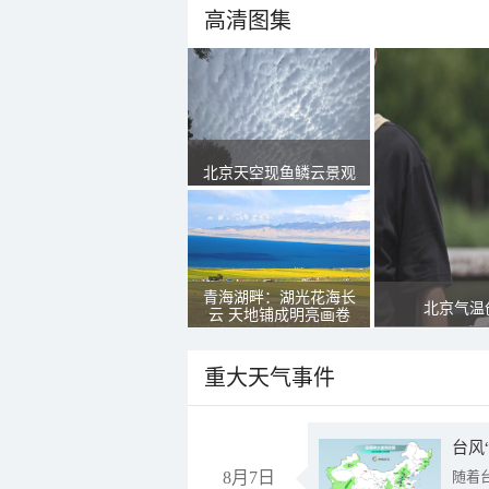
高清图集
北京天空现鱼鳞云景观
青海湖畔：湖光花海长
北京气温
云 天地铺成明亮画卷
重大天气事件
台风
8月7日
随着