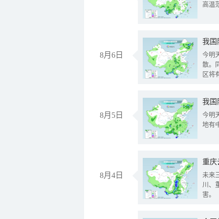
高温
8月6日
今明
散。
区将
我国
8月5日
今明
地有
重庆
8月4日
未来
川、
害。