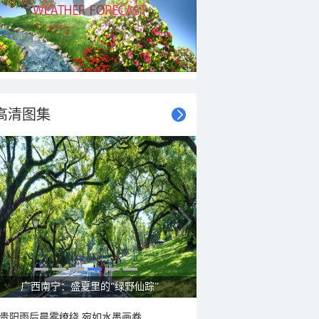
高清图集
广西南宁：盛夏里的“绿野仙踪”
贵阳雨后晨雾缭绕 宛如水墨画卷