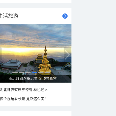
生活旅游
雨后峨眉沟壑尽显 金顶显真容
湖北神农架晨雾缭绕 秋色迷人
换个视角看秋景 竟然这么美！