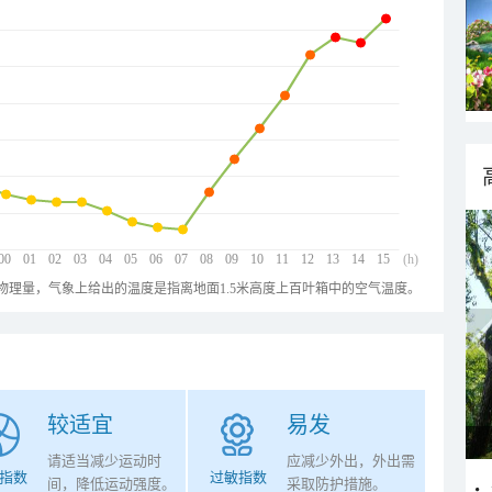
00
01
02
03
04
05
06
07
08
09
10
11
12
13
14
15
(h)
物理量，气象上给出的温度是指离地面1.5米高度上百叶箱中的空气温度。
较适宜
易发
请适当减少运动时
应减少外出，外出需
指数
过敏指数
间，降低运动强度。
采取防护措施。