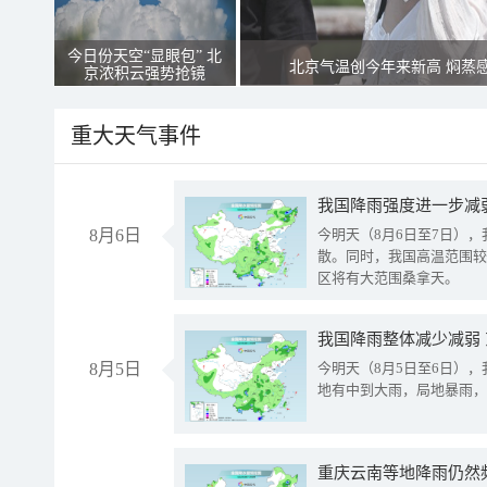
今日份天空“显眼包” 北
北京气温创今年来新高 焖蒸
京浓积云强势抢镜
重大天气事件
8月6日
今明天（8月6日至7日）
散。同时，我国高温范围较
区将有大范围桑拿天。
我国降雨整体减少减弱
8月5日
今明天（8月5日至6日）
地有中到大雨，局地暴雨，
重庆云南等地降雨仍然