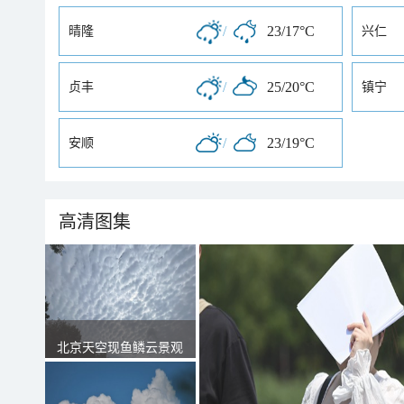
/
23/17°C
晴隆
兴仁
/
25/20°C
贞丰
镇宁
/
23/19°C
安顺
高清图集
北京天空现鱼鳞云景观