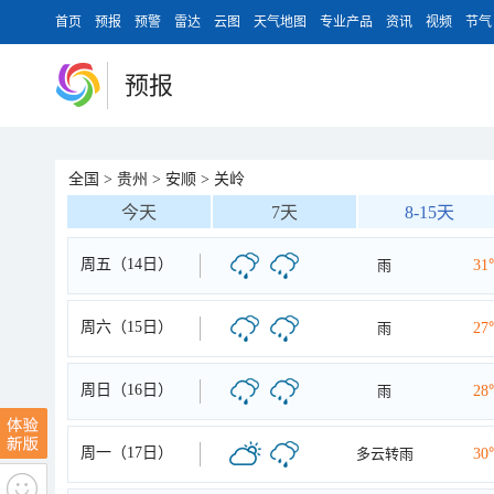
首页
预报
预警
雷达
云图
天气地图
专业产品
资讯
视频
节气
预报
全国
>
贵州
>
安顺
>
关岭
今天
7天
8-15天
周五（14日）
雨
31
周六（15日）
雨
27
周日（16日）
雨
28
周一（17日）
多云转雨
30