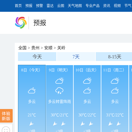
首页
预报
预警
雷达
云图
天气地图
专业产品
资讯
视频
节气
预报
全国
>
贵州
>
安顺
>
关岭
今天
7天
8-15天
8日（今天）
9日（明天）
10日（后天）
11日（周二）
多云
多云转雷阵雨
多云
多云
21℃
30℃
/
21℃
30℃
/
22℃
31℃
/
22℃
<3级
<3级
<3级
<3级