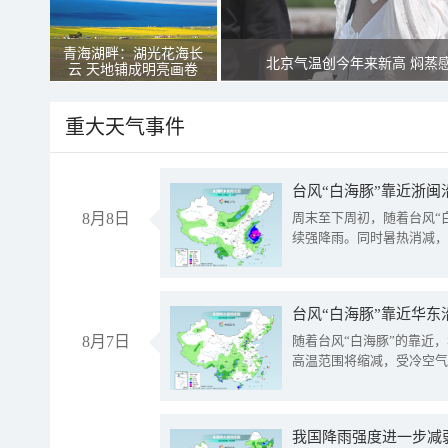
青海湖畔：湖光花海长
北京气温创今年来新高 焖蒸
云 天地铺成明亮画卷
重大天气事件
台风“白海豚”靠近浙闽
8月8日
周末至下周初，随着台风“
续强降雨。同时暑热消减，
台风“白海豚”靠近华东
8月7日
随着台风“白海豚”的靠近
高温范围将缩减，受冷空气