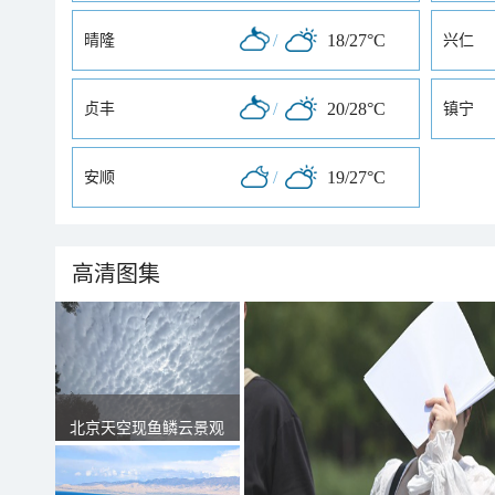
/
18/27°C
晴隆
兴仁
/
20/28°C
贞丰
镇宁
/
19/27°C
安顺
高清图集
北京天空现鱼鳞云景观