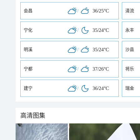
/
36/25°C
会昌
清流
/
35/24°C
宁化
永丰
/
35/24°C
明溪
沙县
/
37/26°C
宁都
将乐
/
36/24°C
建宁
瑞金
高清图集