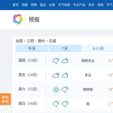
首页
预报
预警
雷达
云图
天气地图
专业产品
资讯
视频
节气
预报
全国
>
江西
>
赣州
>
石城
今天
7天
8-15天
周四（13日）
雨转多云
31
周五（14日）
多云
34
周六（15日）
晴转雨
34
周日（16日）
雨
27