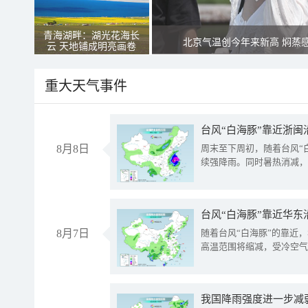
青海湖畔：湖光花海长
北京气温创今年来新高 焖蒸
云 天地铺成明亮画卷
重大天气事件
台风“白海豚”靠近浙闽
8月8日
周末至下周初，随着台风“
续强降雨。同时暑热消减，
台风“白海豚”靠近华东
8月7日
随着台风“白海豚”的靠近
高温范围将缩减，受冷空气