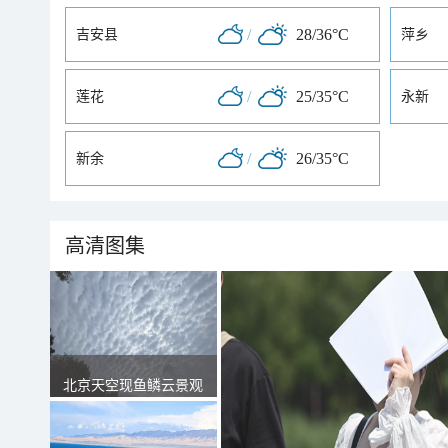
/
28/36°C
吉安县
萍乡
/
25/35°C
莲花
永新
/
26/35°C
新余
高清图集
北京天空现鱼鳞云景观