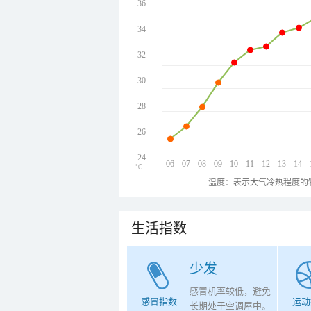
36
34
32
30
28
26
24
06
07
08
09
10
11
12
13
14
℃
温度：表示大气冷热程度的
生活指数
少发
感冒机率较低，避免
感冒指数
运动
长期处于空调屋中。