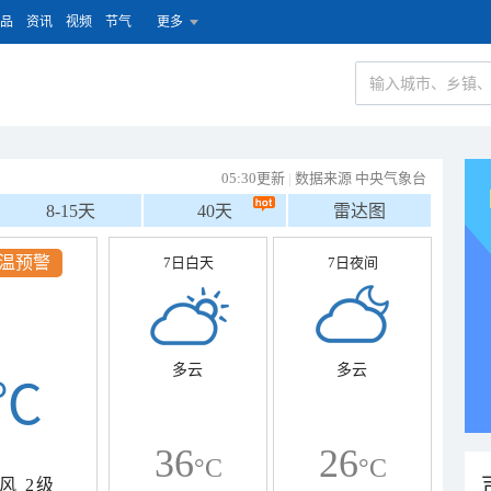
品
资讯
视频
节气
更多
05:30更新
|
数据来源 中央气象台
8-15天
40天
雷达图
温预警
7日白天
7日夜间
多云
多云
℃
36
26
°C
°C
风
2级