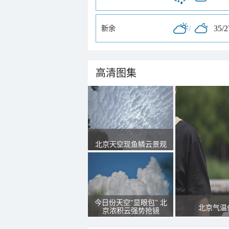
/
35/
新余
高清图集
北京天空现鱼鳞云景观
今日份天空“显眼包” 北
北京气温
京浓积云强势抢镜