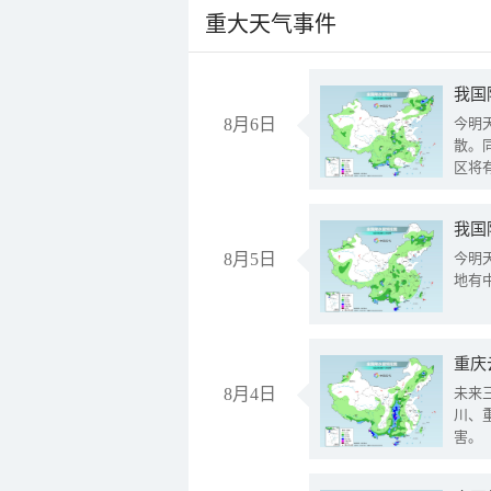
重大天气事件
8月6日
今明
散。
区将
我国
8月5日
今明
地有
重庆
8月4日
未来
川、
害。