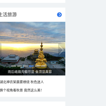
生活旅游
秋意浓 蓝天映衬下的哈尔滨伏尔加庄园
湖北神农架晨雾缭绕 秋色迷人
换个视角看秋景 竟然这么美！