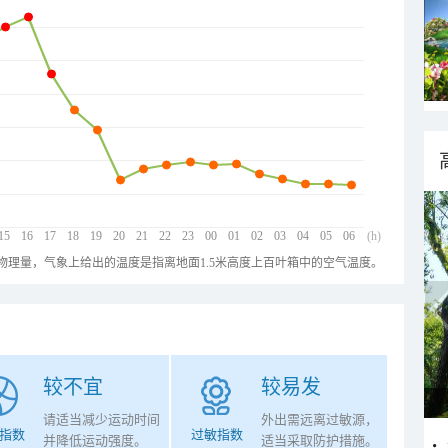
15
16
17
18
19
20
21
22
23
00
01
02
03
04
05
06
(h)
物理量，气象上给出的温度是指离地面1.5米高度上百叶箱中的空气温度。
较不宜
较易发
请适当减少运动时间
外出需远离过敏源，
指数
过敏指数
并降低运动强度。
适当采取防护措施。