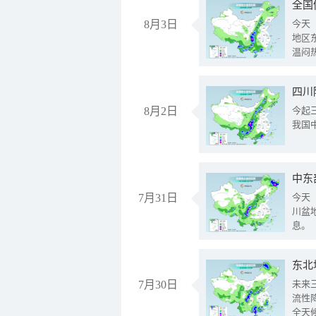
全国
8月3日
今天
地区
温闷
8月2日
今起
我国
中东
7月31日
今天
川盆
息。
东北
7月30日
未来
流性
全天