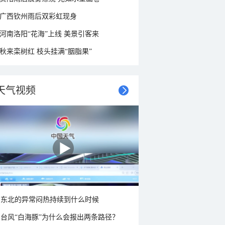
广西钦州雨后双彩虹现身
河南洛阳“花海”上线 美景引客来
秋来栾树红 枝头挂满“胭脂果”
天气视频
东北的异常闷热持续到什么时候
台风“白海豚”为什么会报出两条路径？