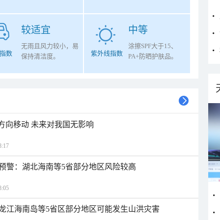
较适宜
中等
无雨且风力较小，易
涂擦SPF大于15、
指数
紫外线指数
保持清洁度。
PA+防晒护肤品。
北方向移动 未来对我国无影响
:17
预警：湖北海南等5省部分地区风险较高
:05
龙江海南岛等5省区部分地区可能发生山洪灾害