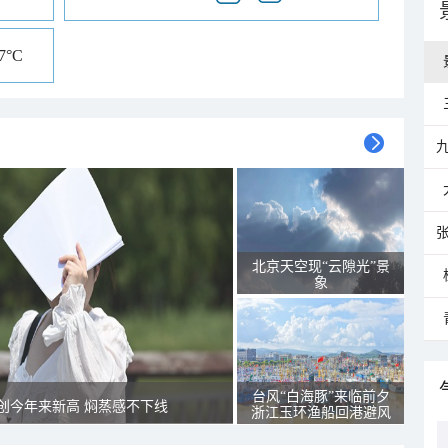
27°C
北京天空现“云隙光”景
象
台风“白海豚”来临前夕
创今年来新高 焖蒸感不下线
浙江玉环渔船回港避风