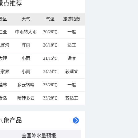
景点推荐
景区
天气
气温
旅游指数
三亚
中雨转大雨
30/26℃
一般
九寨沟
阵雨
26/18℃
适宜
大理
小雨
21/15℃
适宜
张家界
小雨
34/24℃
较适宜
桂林
多云转晴
35/26℃
一般
青岛
晴转多云
33/28℃
较适宜
气象产品
全国降水量预报