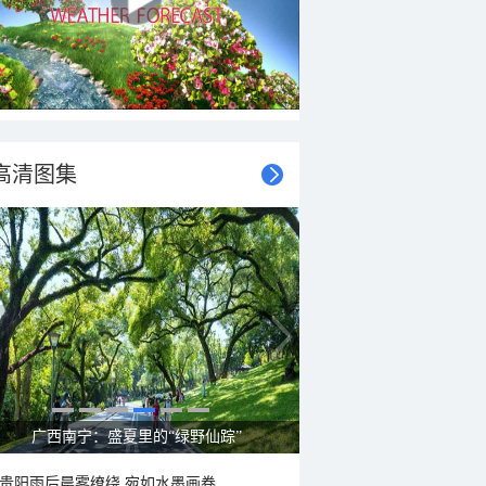
高清图集
呼伦贝尔草原 藏着最治愈的蓝天白云
贵阳雨后晨雾缭绕 宛如水墨画卷