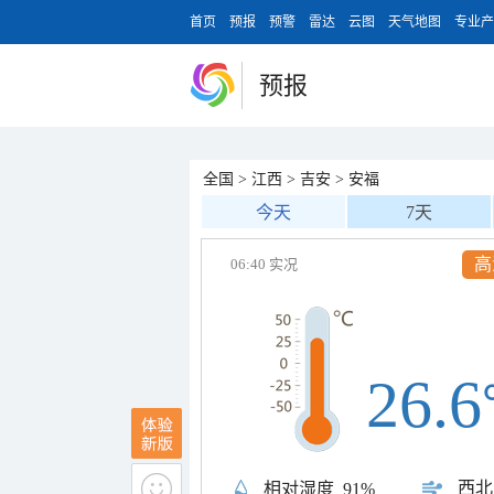
首页
预报
预警
雷达
云图
天气地图
专业产
预报
全国
>
江西
>
吉安
>
安福
今天
7天
高
06:40 实况
26.6
西北
相对湿度
91%