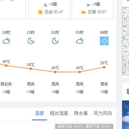
<3级
<3级
日出 05:47
日落 19:07
20时
23时
02时
05时
08时
30℃
29℃
28℃
26℃
26℃
西北风
西风
西风
西风
西风
<3级
<3级
<3级
<3级
<3级
温度
相对湿度
降水量
风力风向
最高气温: 36.6℃ , 最低气温: 25.6℃