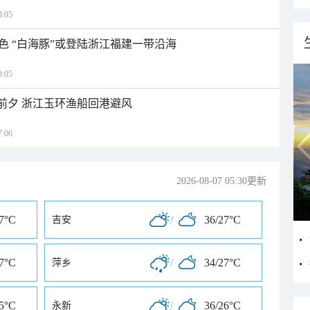
:05
色 “白海豚”或登陆浙江福建一带沿海
:05
临前夕 浙江玉环渔船回港避风
:06
2026-08-07 05:30更新
27°C
/
36/27°C
吉安
27°C
/
34/27°C
萍乡
25°C
/
36/26°C
永新