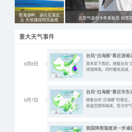
青海湖畔：湖光花海长
北京气温创今年来新高 焖蒸
云 天地铺成明亮画卷
重大天气事件
台风“白海豚”靠近浙闽
8月8日
周末至下周初，随着台风“
续强降雨。同时暑热消减，
台风“白海豚”靠近华东
8月7日
随着台风“白海豚”的靠近
高温范围将缩减，受冷空气