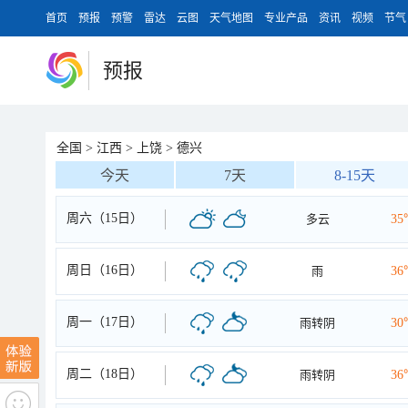
首页
预报
预警
雷达
云图
天气地图
专业产品
资讯
视频
节气
预报
全国
>
江西
>
上饶
>
德兴
今天
7天
8-15天
周六（15日）
多云
35
周日（16日）
雨
36
周一（17日）
雨转阴
30
周二（18日）
雨转阴
36