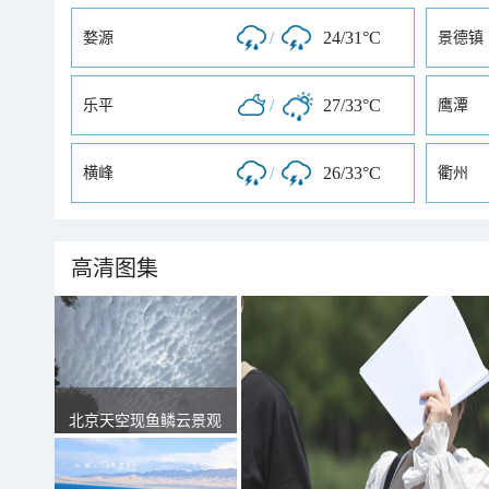
/
24/31°C
婺源
景德镇
/
27/33°C
乐平
鹰潭
/
26/33°C
横峰
衢州
高清图集
北京天空现鱼鳞云景观