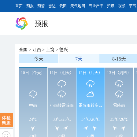
首页
预报
预警
雷达
云图
天气地图
专业产品
资讯
视频
节气
预报
全国
>
江西
>
上饶
>
德兴
今天
7天
8-15天
10日（今天）
11日（明天）
12日（后天）
13日（周四）
中雨
小雨转雷阵雨
雷阵雨转多云
雷阵雨
24℃
33℃
/
25℃
34℃
/
26℃
35℃
/
26℃
<3级
<3级
<3级
<3级