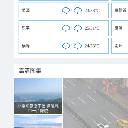
/
23/33°C
婺源
景德镇
/
25/31°C
乐平
鹰潭
/
24/33°C
横峰
衢州
高清图集
北京能见度不佳 远眺城
市一片朦胧