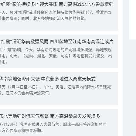
“红霞”影响持续多地迎大暴雨 南方高温减少北方暑意增强
三天，台风“红霞”或其残余环流仍将持续为华南到江汉、黄淮西部
带来强降雨；同时，北方多地强对流天气仍然频繁。
“红霞”逼近华南掀强风雨 四川盆地至江南华南高温连成片
风“红霞”影响，今天，华南沿海等地的降雨将增多增强，局地或现
暴雨；明天，【湖南、湖北、安徽、河南】等地也将受到波及，出
降雨。
华南等地强降雨来袭 中东部多地进入桑拿天模式
两天（7月24日至25日），华北、黄淮、江淮等地的降水将呈现减
势，但局地仍会有强对流天气。
东北等地强对流天气频繁 南方高温桑拿天发展增多
（7月23日）我国正式进入大暑节气，副热带高压将逐渐加强西
南方的强降雨将明显减弱。