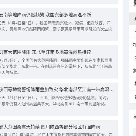
云南等地降雨仍然频繁 我国东部多地高温不断
三天（8月4日至6日），我国降雨逐步减少、减弱，但在陕西、四
重庆、贵州等地仍然降雨频繁，需防范连续降雨可能引发的次生灾
仍有大范围降雨 东北至江南多地高温闷热持续
（8月3日），全国仍有大范围降雨，强降雨主要出现在华南和西南
东部至华北、东北一带。在副热带高压的掌控下，从东北至江南高
热天气持续。
四川陕西等地需警惕降雨叠加致灾 华北南部至江南一带高温频现
三天（8月2日至4日），四川、陕西等地多地雨势仍猛烈。同时，
中东部仍有大范围高温桑拿天，华北南部至江南一带高温频现。
部大范围桑拿天持续 四川陕西等部分地区有强降雨
（7月31日）至8月初，长江中下游及其周围高温范围或再扩大。四