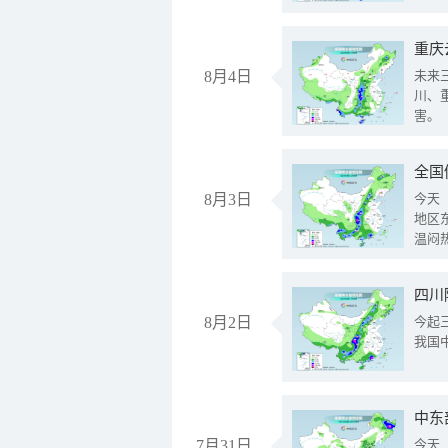
重庆
8月4日
未来
川、
害。
全国
8月3日
今天
地区
温闷
8月2日
今起
我国
中东
7月31日
今天