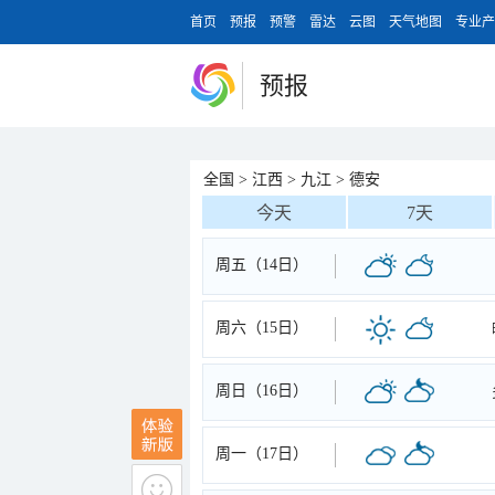
首页
预报
预警
雷达
云图
天气地图
专业产
预报
全国
>
江西
>
九江
>
德安
今天
7天
周五（14日）
周六（15日）
周日（16日）
周一（17日）