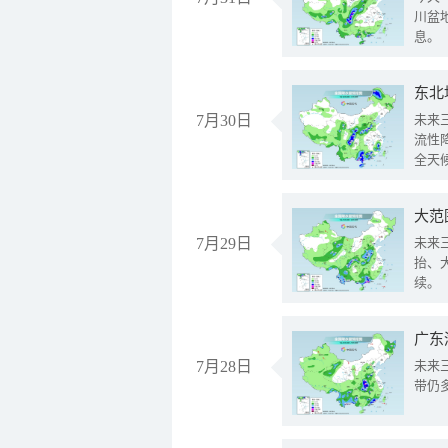
川盆
息。
东北
7月30日
未来
流性
全天
大范
7月29日
未来
抬、
续。
广东
7月28日
未来
带仍