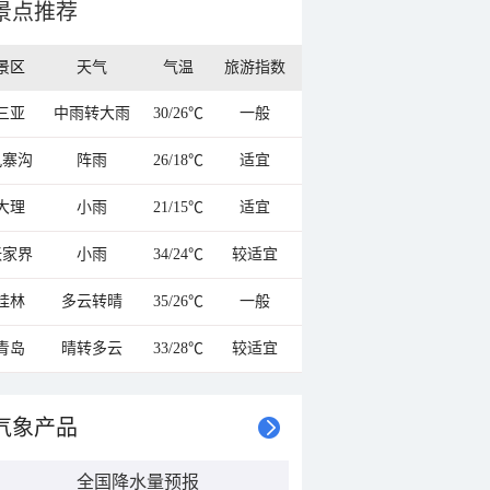
景点推荐
景区
天气
气温
旅游指数
三亚
中雨转大雨
30/26℃
一般
九寨沟
阵雨
26/18℃
适宜
大理
小雨
21/15℃
适宜
张家界
小雨
34/24℃
较适宜
桂林
多云转晴
35/26℃
一般
青岛
晴转多云
33/28℃
较适宜
气象产品
全国降水量预报