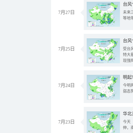
台风
7月27日
未来
等地
台风
7月25日
受台
特大
现强
明起
7月24日
今明
弱态
华北
7月23日
今天
伸，