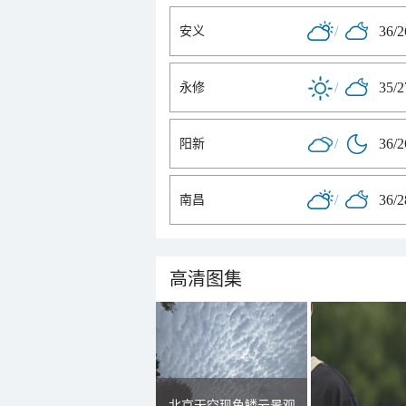
/
36/
安义
/
35/
永修
/
36/
阳新
/
36/
南昌
高清图集
北京天空现鱼鳞云景观