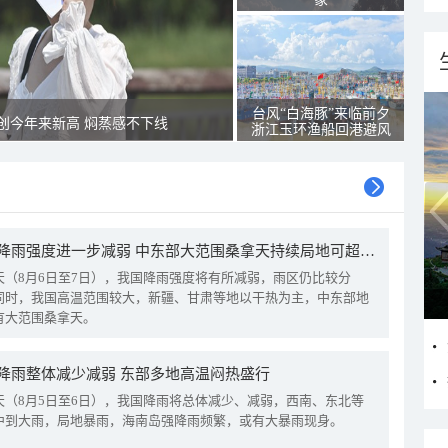
台风“白海豚”来临前夕
创今年来新高 焖蒸感不下线
浙江玉环渔船回港避风
我国降雨强度进一步减弱 中东部大范围桑拿天持续局地可超38℃
天（8月6日至7日），我国降雨强度将有所减弱，雨区仍比较分
同时，我国高温范围较大，新疆、甘肃等地以干热为主，中东部地
有大范围桑拿天。
降雨整体减少减弱 东部多地高温闷热盛行
天（8月5日至6日），我国降雨将总体减少、减弱，西南、东北等
中到大雨，局地暴雨，海南岛强降雨频繁，或有大暴雨现身。