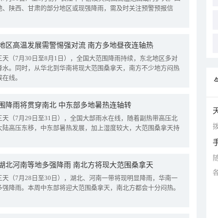
地、陕西、甘肃的部分地区或现强降雨，需及时关注预警预报信
地区高温发展需警惕强对流 南方多地昼夜连轴热
三天（7月30日至8月1日），全国大范围降雨持续，东北地区多对
降水。同时，从华北到华南将现大范围桑拿天，南方不少地方闷热
候在线。
围降雨将贯穿南北 中东部多地暑热连轴转
三天（7月29日至31日），全国大部雨水在线，随着副热带高压北
拨
大陆高压东移，中东部暑热发展，加上湿度较大，大范围桑拿天持
湖北河南等地多强降雨 南北方将现大范围桑拿天
三天（7月28日至30日），湖北、河南一带将现明显降雨，华南一
多强降雨。本周中东部将迎大范围桑拿天，南北方都会十分闷热。