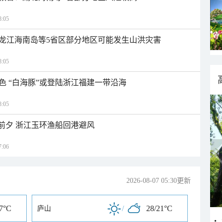
:05
龙江海南岛等5省区部分地区可能发生山洪灾害
:05
色 “白海豚”或登陆浙江福建一带沿海
:05
临前夕 浙江玉环渔船回港避风
:06
2026-08-07 05:30更新
27°C
/
28/21°C
庐山