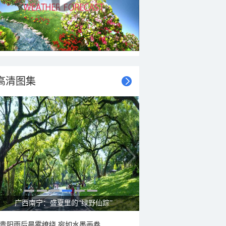
高清图集
呼伦贝尔草原 藏着最治愈的蓝天白云
贵阳雨后晨雾缭绕 宛如水墨画卷