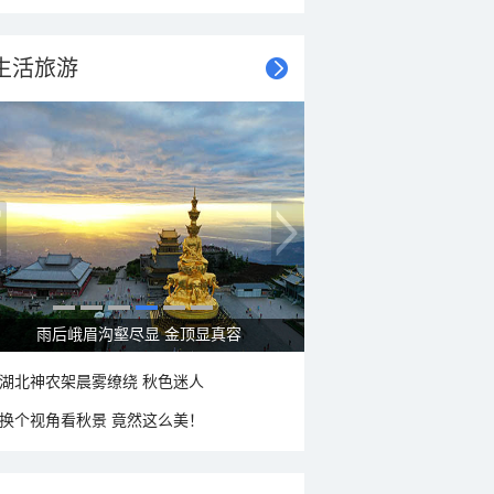
生活旅游
秋意浓 蓝天映衬下的哈尔滨伏尔加庄园
湖北神农架晨雾缭绕 秋色迷人
换个视角看秋景 竟然这么美！