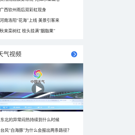
广西钦州雨后双彩虹现身
河南洛阳“花海”上线 美景引客来
秋来栾树红 枝头挂满“胭脂果”
天气视频
东北的异常闷热持续到什么时候
台风“白海豚”为什么会报出两条路径？