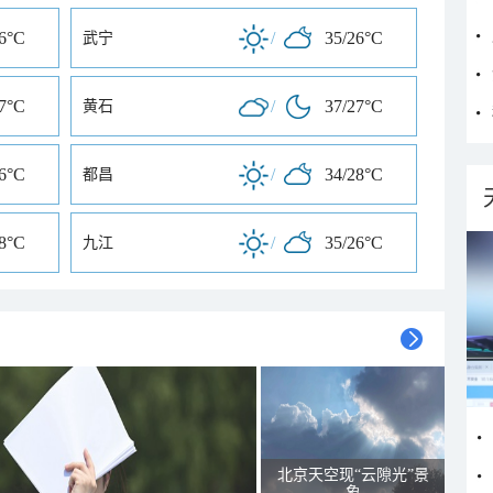
26°C
/
35/26°C
武宁
27°C
/
37/27°C
黄石
26°C
/
34/28°C
都昌
28°C
/
35/26°C
九江
北京天空现“云隙光”景
象