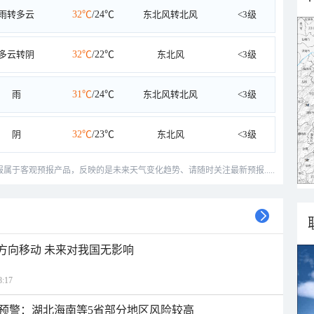
雨转多云
32℃
/24℃
东北风转北风
<3级
多云转阴
32℃
/22℃
东北风
<3级
雨
31℃
/24℃
东北风转北风
<3级
阴
32℃
/23℃
东北风
<3级
预报属于客观预报产品，反映的是未来天气变化趋势、请随时关注最新预报.....
北方向移动 未来对我国无影响
:17
预警：湖北海南等5省部分地区风险较高