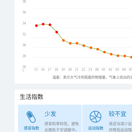
38
36
34
32
30
28
26
15
16
17
18
19
20
21
22
23
00
01
02
03
04
0
℃
温度：表示大气冷热程度的物理量，气象上给出的温
生活指数
少发
较不宜
感冒机率较低，避免
请适当减少运
感冒指数
运动指数
长期处于空调屋中。
并降低运动强