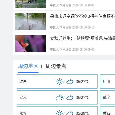
中国天气网综合 2026-08-06 10:00
暑热未退空调吹不停 3招护住肩颈
中国天气网综合 2026-08-06 09:10
立秋话养生：“贴秋膘”莫着急 先清
中国天气网综合 2026-08-06 09:00
周边地区
周边景点
|
/
36/27°C
瑞昌
庐山
/
36/27°C
安义
武宁
/
35/28°C
永修
黄石