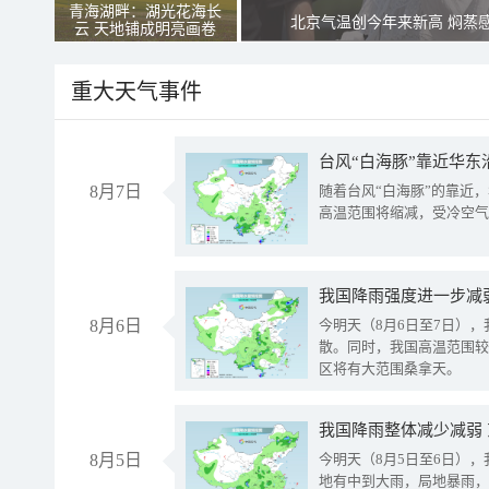
青海湖畔：湖光花海长
北京气温创今年来新高 焖蒸
云 天地铺成明亮画卷
重大天气事件
台风“白海豚”靠近华东
8月7日
随着台风“白海豚”的靠近
高温范围将缩减，受冷空气
8月6日
今明天（8月6日至7日）
散。同时，我国高温范围较
区将有大范围桑拿天。
我国降雨整体减少减弱
8月5日
今明天（8月5日至6日）
地有中到大雨，局地暴雨，