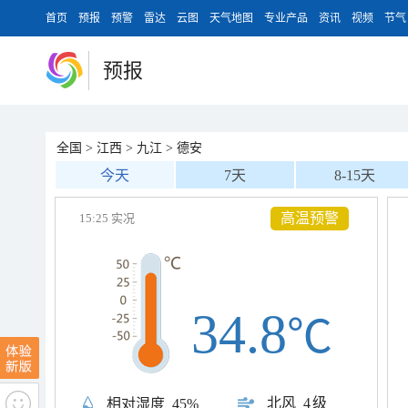
首页
预报
预警
雷达
云图
天气地图
专业产品
资讯
视频
节气
预报
全国
>
江西
>
九江
>
德安
今天
7天
8-15天
高温预警
15:25 实况
34.8
℃
北风
4级
相对湿度
45%