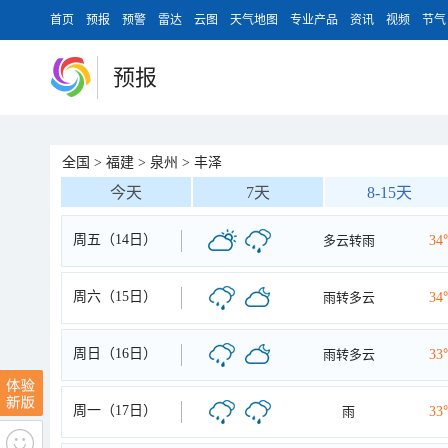
首页
预报
预警
雷达
云图
天气地图
专业产品
资讯
视频
节气
预报
全国
>
福建
>
泉州
>
丰泽
今天
7天
8-15天
周五（14日）
多云转雨
34
周六（15日）
雨转多云
34
周日（16日）
雨转多云
33
周一（17日）
雨
33