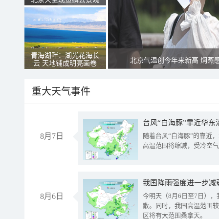
青海湖畔：湖光花海长
北京气温创今年来新高 焖蒸
云 天地铺成明亮画卷
重大天气事件
台风“白海豚”靠近华东
8月7日
随着台风“白海豚”的靠近
高温范围将缩减，受冷空气
8月6日
今明天（8月6日至7日）
散。同时，我国高温范围较
区将有大范围桑拿天。