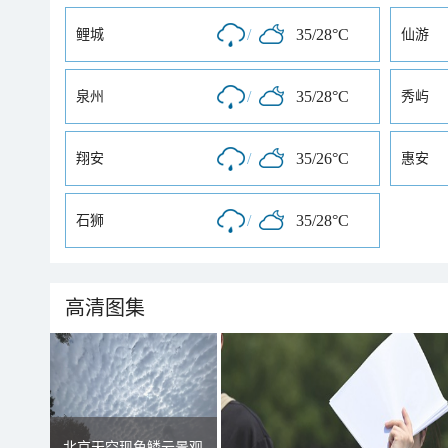
/
35/28°C
鲤城
仙游
/
35/28°C
泉州
秀屿
/
35/26°C
翔安
惠安
/
35/28°C
石狮
高清图集
北京天空现鱼鳞云景观