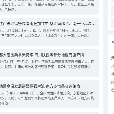
东部至华北、东北一带。在副热带高压的掌控下，从东北至江南高
热天气持续。
四川陕西等地需警惕降雨叠加致灾 华北南部至江南一带高温频现
三天（8月2日至4日），四川、陕西等地多地雨势仍猛烈。同时，
中东部仍有大范围高温桑拿天，华北南部至江南一带高温频现。
部大范围桑拿天持续 四川陕西等部分地区有强降雨
（7月31日）至8月初，长江中下游及其周围高温范围或再扩大。四
拨
地、陕西、甘肃的部分地区或现强降雨，需及时关注预警预报信
地区高温发展需警惕强对流 南方多地昼夜连轴热
三天（7月30日至8月1日），全国大范围降雨持续，东北地区多对
降水。同时，从华北到华南将现大范围桑拿天，南方不少地方闷热
候在线。