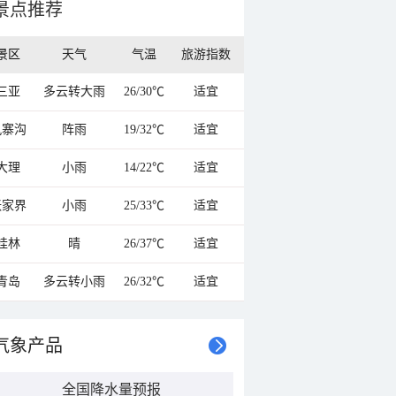
景点推荐
景区
天气
气温
旅游指数
三亚
多云转大雨
26/30℃
适宜
九寨沟
阵雨
19/32℃
适宜
大理
小雨
14/22℃
适宜
张家界
小雨
25/33℃
适宜
桂林
晴
26/37℃
适宜
青岛
多云转小雨
26/32℃
适宜
气象产品
全国降水量预报