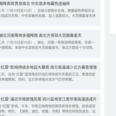
围降雨将贯穿南北 中东部多地暑热连轴转
三天（7月29日至31日），全国大部雨水在线，随着副热带高压北
大陆高压东移，中东部暑热发展，加上湿度较大，大范围桑拿天持
湖北河南等地多强降雨 南北方将现大范围桑拿天
三天（7月28日至30日），湖北、河南一带将现明显降雨，华南一
多强降雨。本周中东部将迎大范围桑拿天，南北方都会十分闷热。
“红霞”影响持续多地迎大暴雨 南方高温减少北方暑意增强
三天，台风“红霞”或其残余环流仍将持续为华南到江汉、黄淮西部
带来强降雨；同时，北方多地强对流天气仍然频繁。
“红霞”逼近华南掀强风雨 四川盆地至江南华南高温连成片
风“红霞”影响，今天，华南沿海等地的降雨将增多增强，局地或现
暴雨；明天，【湖南、湖北、安徽、河南】等地也将受到波及，出