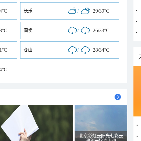
34°C
/
29/39°C
长乐
33°C
/
26/33°C
闽侯
31°C
/
28/34°C
仓山
34°C
北京彩虹云隙光七彩云
浓积云接连上线