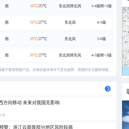
雨
34℃
/25℃
东北风转北风
3-4级转<3级
雨
34℃
/27℃
东北风
4-5级
雨
29℃
/27℃
东北风
5-6级
雨
30℃
/27℃
东北风转东风
4-5级转<3级
预报属于客观预报产品，反映的是未来天气变化趋势、请随时关注最新预报.....
偏西方向移动 未来对我国无影响
:18
预警：浙江云南等部分地区风险较高