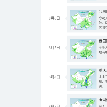
8月6日
今明
散。
区将
我国
8月5日
今明
地有
重庆
8月4日
未来
川、
害。
全国
8月3日
今天