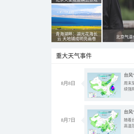
青海湖畔：湖光花海长
北京气温
云 天地铺成明亮画卷
重大天气事件
台风
8月8日
周末
续强
台风
8月7日
随着
高温