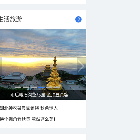
生活旅游
雨后峨眉沟壑尽显 金顶显真容
湖北神农架晨雾缭绕 秋色迷人
换个视角看秋景 竟然这么美！