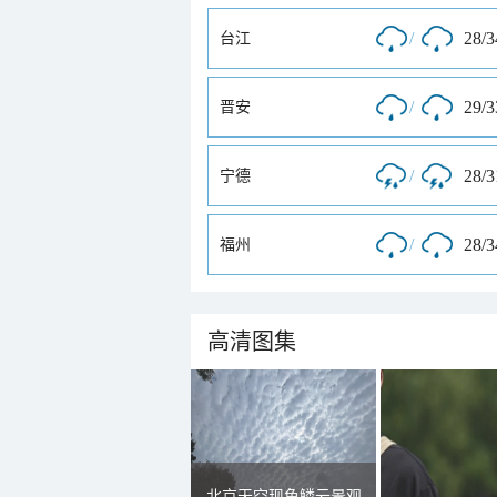
/
28/
台江
/
29/
晋安
/
28/
宁德
/
28/
福州
高清图集
北京天空现鱼鳞云景观