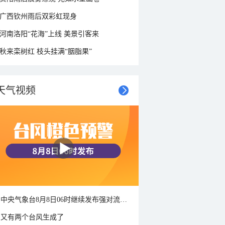
广西钦州雨后双彩虹现身
河南洛阳“花海”上线 美景引客来
秋来栾树红 枝头挂满“胭脂果”
天气视频
中央气象台8月8日06时继续发布强对流天气蓝色预警
又有两个台风生成了