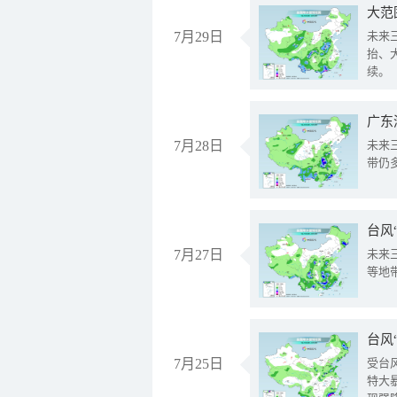
大范
7月29日
未来
抬、
续。
广东
7月28日
未来
带仍
台风
7月27日
未来
等地
台风
7月25日
受台
特大