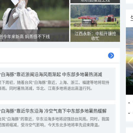
江西永新：中稻开镰抢
创今年来新高 焖蒸感不下线
收忙
“白海豚”靠近浙闽沿海风雨渐起 中东部多地暑热消减
至下周初，随着台风“白海豚”靠近，上海、浙江、福建等地将现持
降雨。同时暑热消减，华北、江南多地将退出高温行列。
“白海豚”靠近华东沿海 冷空气南下中东部多地暑热缓解
台风“白海豚”的靠近，华东沿海多地将迎强劲台风雨。同时，我国
范围将缩减，受冷空气影响，今天东北多地将率先迎来降温。