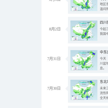
地区
温闷
8月2日
今起
我国
中东
7月31日
今天
川盆
息。
东北
7月30日
未来
流性
全天