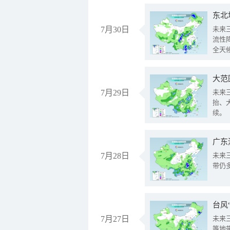
东北
7月30日
未来
流性
全天
大范
7月29日
未来
抬、
续。
广东
7月28日
未来
带仍
台风
7月27日
未来
等地