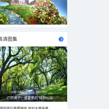
高清图集
呼伦贝尔草原 藏着最治愈的蓝天白云
贵阳雨后晨雾缭绕 宛如水墨画卷