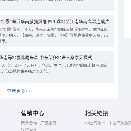
“红霞”逼近华南掀强风雨 四川盆地至江南华南高温连成片
风“红霞”影响，今天，华南沿海等地的降雨将增多增强，局地或现
暴雨；明天，【湖南、湖北、安徽、河南】等地也将受到波及，出
降雨。
华南等地强降雨来袭 中东部多地进入桑拿天模式
两天（7月24日至25日），华北、黄淮、江淮等地的降水将呈现减
势，但局地仍会有强对流天气。
查看更多>>
营销中心
相关链接
商务合作
广告服务
中国气象局
中国气象服
媒资合作