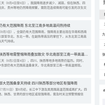
三天（8月4日至6日），我国降雨逐步减少、减弱，但在陕西、四
重庆、贵州等地仍然降雨频繁，需防范连续降雨可能引发的次生灾
仍有大范围降雨 东北至江南多地高温闷热持续
（8月3日），全国仍有大范围降雨，强降雨主要出现在华南和西南
东部至华北、东北一带。在副热带高压的掌控下，从东北至江南高
热天气持续。
四川陕西等地需警惕降雨叠加致灾 华北南部至江南一带高温频现
三天（8月2日至4日），四川、陕西等地多地雨势仍猛烈。同时，
中东部仍有大范围高温桑拿天，华北南部至江南一带高温频现。
部大范围桑拿天持续 四川陕西等部分地区有强降雨
（7月31日）至8月初，长江中下游及其周围高温范围或再扩大。四
地、陕西、甘肃的部分地区或现强降雨，需及时关注预警预报信