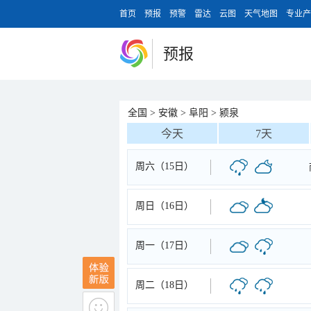
首页
预报
预警
雷达
云图
天气地图
专业产
预报
全国
>
安徽
>
阜阳
>
颍泉
今天
7天
周六（15日）
周日（16日）
周一（17日）
周二（18日）