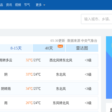
品
资讯
视频
节气
更多
05:30更新
|
数据来源 中央气象台
8-15天
40天
雷达图
雨转多云
32℃
/23℃
西北风转东北风
<3级
阴
33℃
/24℃
东北风
<3级
阴转雨
34℃
/25℃
东北风
<3级
雨
26℃
/24℃
东风转北风
<3级