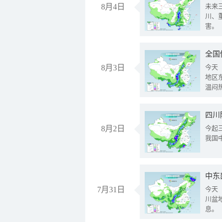
8月4日
未来
川、
害。
全国
8月3日
今天
地区
温闷
8月2日
今起
我国
中东
7月31日
今天
川盆
息。