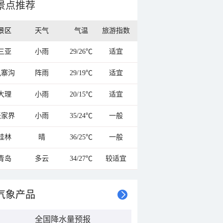
景点推荐
景区
天气
气温
旅游指数
三亚
小雨
29/26℃
适宜
九寨沟
阵雨
29/19℃
适宜
大理
小雨
20/15℃
适宜
张家界
小雨
35/24℃
一般
桂林
晴
36/25℃
一般
青岛
多云
34/27℃
较适宜
气象产品
全国降水量预报