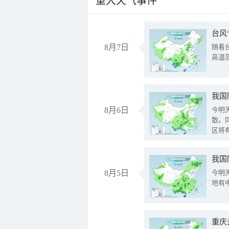
重大天气事件
台风
8月7日
随着
高温
8月6日
今明
散。
区将
我国
8月5日
今明
地有
重庆