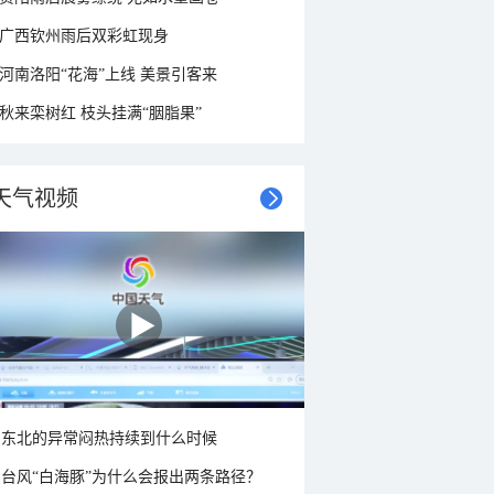
广西钦州雨后双彩虹现身
河南洛阳“花海”上线 美景引客来
秋来栾树红 枝头挂满“胭脂果”
天气视频
东北的异常闷热持续到什么时候
台风“白海豚”为什么会报出两条路径？