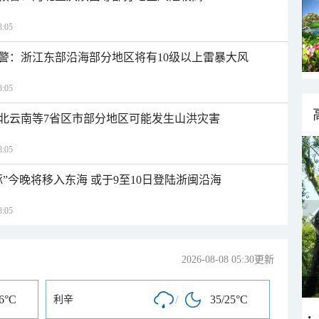
:05
警：浙江东部沿海部分地区将有10级以上雷暴大风
:05
北云南等7省区市部分地区可能发生山洪灾害
:05
”今晚将移入东海 或于9至10日登陆浙闽沿海
:05
2026-08-08 05:30更新
26°C
/
35/25°C
利辛