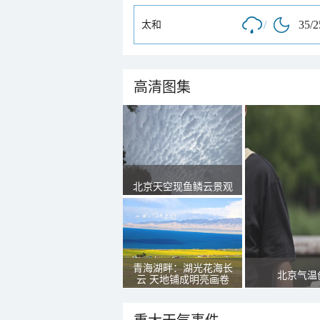
/
35/
太和
高清图集
北京天空现鱼鳞云景观
青海湖畔：湖光花海长
北京气温
云 天地铺成明亮画卷