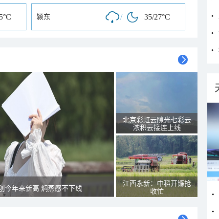
25°C
/
35/27°C
颍东
北京彩虹云隙光七彩云
浓积云接连上线
江西永新：中稻开镰抢
创今年来新高 焖蒸感不下线
收忙