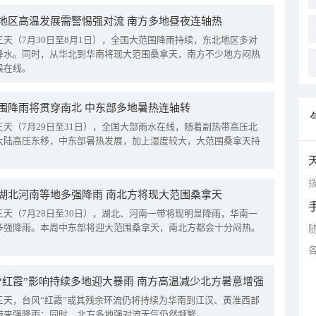
地区高温发展需警惕强对流 南方多地昼夜连轴热
三天（7月30日至8月1日），全国大范围降雨持续，东北地区多对
降水。同时，从华北到华南将现大范围桑拿天，南方不少地方闷热
候在线。
围降雨将贯穿南北 中东部多地暑热连轴转
三天（7月29日至31日），全国大部雨水在线，随着副热带高压北
大陆高压东移，中东部暑热发展，加上湿度较大，大范围桑拿天持
拨
湖北河南等地多强降雨 南北方将现大范围桑拿天
三天（7月28日至30日），湖北、河南一带将现明显降雨，华南一
多强降雨。本周中东部将迎大范围桑拿天，南北方都会十分闷热。
“红霞”影响持续多地迎大暴雨 南方高温减少北方暑意增强
三天，台风“红霞”或其残余环流仍将持续为华南到江汉、黄淮西部
带来强降雨；同时，北方多地强对流天气仍然频繁。