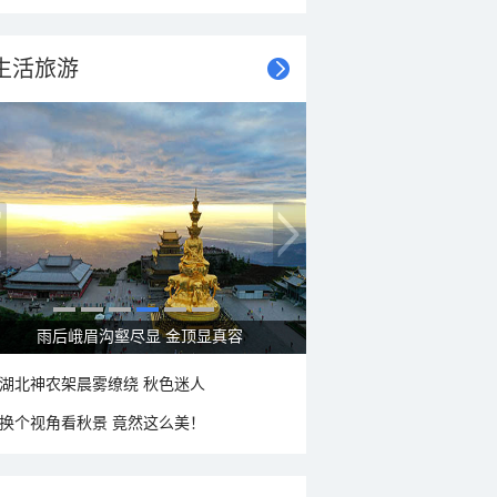
生活旅游
秋意浓 蓝天映衬下的哈尔滨伏尔加庄园
湖北神农架晨雾缭绕 秋色迷人
换个视角看秋景 竟然这么美！