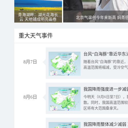
青海湖畔：湖光花海长
北京气温创今年来新高 焖蒸
云 天地铺成明亮画卷
重大天气事件
台风“白海豚”靠近华东
8月7日
随着台风“白海豚”的靠近
高温范围将缩减，受冷空气
8月6日
今明天（8月6日至7日）
散。同时，我国高温范围较
区将有大范围桑拿天。
我国降雨整体减少减弱