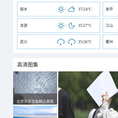
/
37/24°C
丽水
金华
/
35/27°C
龙游
江山
/
35/26°C
武义
衢州
高清图集
北京天空现鱼鳞云景观