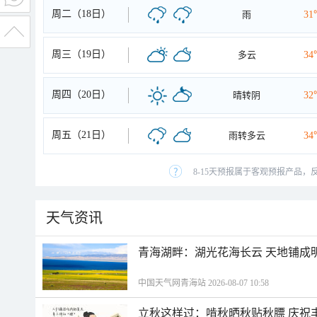
周二（18日）
雨
31
周三（19日）
多云
34
周四（20日）
晴转阴
32
周五（21日）
雨转多云
34
8-15天预报属于客观预报产品，
天气资讯
青海湖畔：湖光花海长云 天地铺成
中国天气网青海站 2026-08-07 10:58
立秋这样过：啃秋晒秋贴秋膘 庆祝