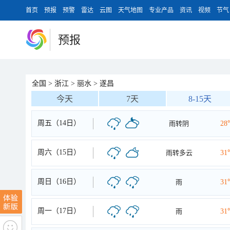
首页
预报
预警
雷达
云图
天气地图
专业产品
资讯
视频
节气
预报
全国
>
浙江
>
丽水
>
遂昌
今天
7天
8-15天
周五（14日）
雨转阴
28
周六（15日）
雨转多云
31
周日（16日）
雨
31
周一（17日）
雨
31