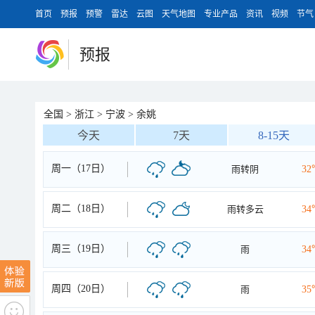
首页
预报
预警
雷达
云图
天气地图
专业产品
资讯
视频
节气
预报
全国
>
浙江
>
宁波
>
余姚
今天
7天
8-15天
周一（17日）
雨转阴
32
周二（18日）
雨转多云
34
周三（19日）
雨
34
周四（20日）
雨
35