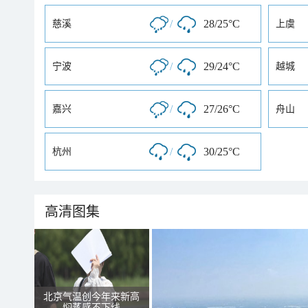
/
28/25°C
慈溪
上虞
/
29/24°C
宁波
越城
/
27/26°C
嘉兴
舟山
/
30/25°C
杭州
高清图集
北京气温创今年来新高
焖蒸感不下线