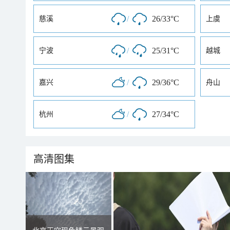
/
26/33°C
慈溪
上虞
/
25/31°C
宁波
越城
/
29/36°C
嘉兴
舟山
/
27/34°C
杭州
高清图集