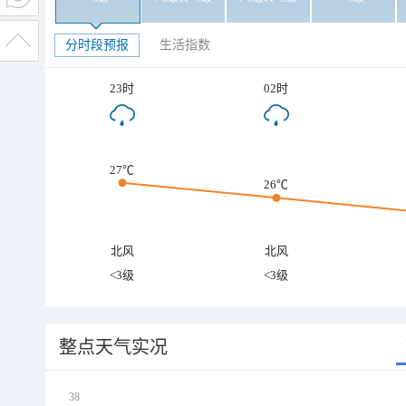
分时段预报
生活指数
23时
02时
27℃
26℃
北风
北风
<3级
<3级
整点天气实况
38