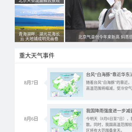
北京天空现鱼鳞云景观
青海湖畔：湖光花海长
北京气温创今年来新高 焖蒸
云 天地铺成明亮画卷
重大天气事件
台风“白海豚”靠近华东
8月7日
随着台风“白海豚”的靠近
高温范围将缩减，受冷空气
8月6日
今明天（8月6日至7日）
散。同时，我国高温范围较
区将有大范围桑拿天。