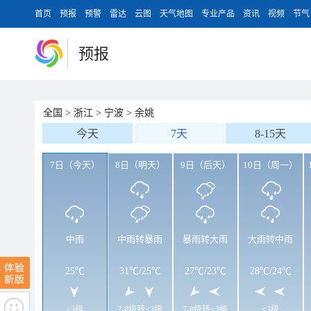
首页
预报
预警
雷达
云图
天气地图
专业产品
资讯
视频
节气
预报
全国
>
浙江
>
宁波
>
余姚
今天
7天
8-15天
7日（今天）
8日（明天）
9日（后天）
10日（周一）
中雨
中雨转暴雨
暴雨转大雨
大雨转中雨
25℃
31℃
/
25℃
27℃
/
23℃
28℃
/
24℃
<3级
7-8级转<3级
7-8级转<3级
<3级