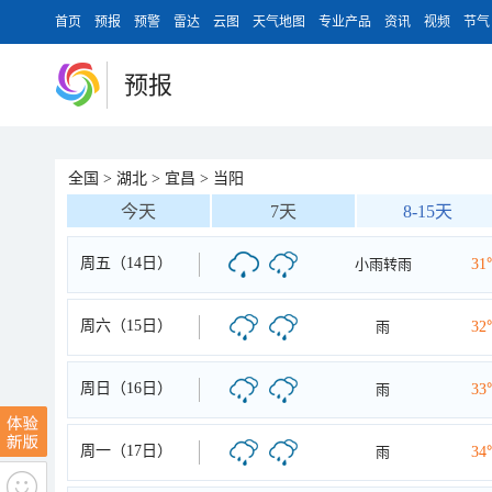
首页
预报
预警
雷达
云图
天气地图
专业产品
资讯
视频
节气
预报
全国
>
湖北
>
宜昌
>
当阳
今天
7天
8-15天
周五（14日）
小雨转雨
31
周六（15日）
雨
32
周日（16日）
雨
33
周一（17日）
雨
34