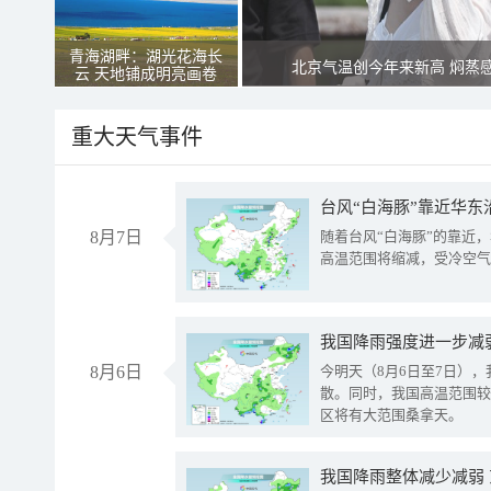
青海湖畔：湖光花海长
北京气温创今年来新高 焖蒸
云 天地铺成明亮画卷
重大天气事件
台风“白海豚”靠近华东
8月7日
随着台风“白海豚”的靠近
高温范围将缩减，受冷空气
8月6日
今明天（8月6日至7日）
散。同时，我国高温范围较
区将有大范围桑拿天。
我国降雨整体减少减弱