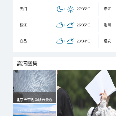
/
27/35°C
天门
潜江
/
26/35°C
枝江
荆州
/
23/34°C
宜昌
远安
高清图集
北京天空现鱼鳞云景观