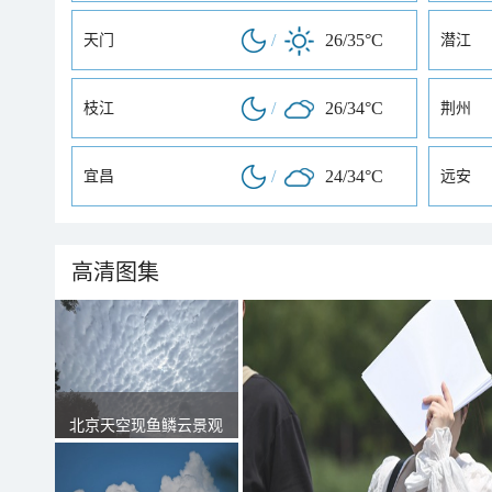
/
26/35°C
天门
潜江
/
26/34°C
枝江
荆州
/
24/34°C
宜昌
远安
高清图集
北京天空现鱼鳞云景观