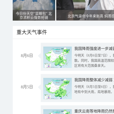
今日份天空“显眼包” 北
北京气温创今年来新高 焖蒸
京浓积云强势抢镜
重大天气事件
8月6日
今明天（8月6日至7日）
散。同时，我国高温范围较
区将有大范围桑拿天。
我国降雨整体减少减弱
8月5日
今明天（8月5日至6日）
地有中到大雨，局地暴雨，
重庆云南等地降雨仍然