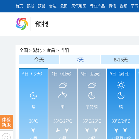
首页
预报
预警
雷达
云图
天气地图
专业产品
资讯
视频
节气
预报
全国
>
湖北
>
宜昌
>
当阳
今天
7天
8-15天
6日（今天）
7日（明天）
8日（后天）
9日（周日）
晴
阴
阴转晴
晴
26℃
35℃
/
27℃
35℃
/
26℃
33℃
/
24℃
<3级
<3级
<3级
3-4级转<3级