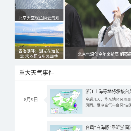
北京天空现鱼鳞云景观
青海湖畔：湖光花海长
北京气温创今年来新高 焖蒸
云 天地铺成明亮画卷
重大天气事件
浙江上海等地将承接台风
8月9日
今后几天，华东地区风雨显
风雨。受冷空气与台风“白
台风“白海豚”靠近浙闽