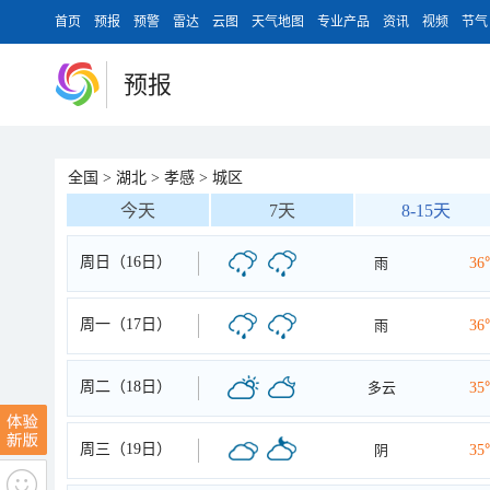
首页
预报
预警
雷达
云图
天气地图
专业产品
资讯
视频
节气
预报
全国
>
湖北
>
孝感
>
城区
今天
7天
8-15天
周日（16日）
雨
36
周一（17日）
雨
36
周二（18日）
多云
35
周三（19日）
阴
35