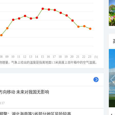
08
09
10
11
12
13
14
15
16
17
18
19
20
21
22
23
(h)
物理量，气象上给出的温度是指离地面1.5米高度上百叶箱中的空气温度。
北方向移动 未来对我国无影响
:17
预警：湖北海南等5省部分地区风险较高