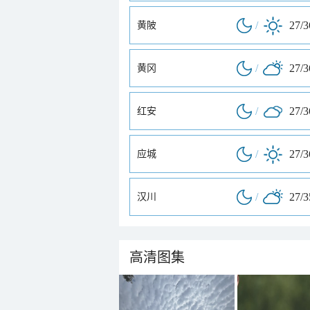
/
27/
黄陂
/
27/
黄冈
/
27/
红安
/
27/
应城
/
27/
汉川
高清图集