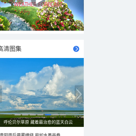
高清图集
一组图感受水中消暑快乐瞬间
贵阳雨后晨雾缭绕 宛如水墨画卷