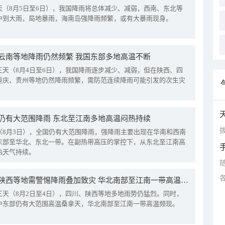
天（8月5日至6日），我国降雨将总体减少、减弱，西南、东北等
中到大雨，局地暴雨，海南岛强降雨频繁，或有大暴雨现身。
云南等地降雨仍然频繁 我国东部多地高温不断
三天（8月4日至6日），我国降雨逐步减少、减弱，但在陕西、四
重庆、贵州等地仍然降雨频繁，需防范连续降雨可能引发的次生灾
仍有大范围降雨 东北至江南多地高温闷热持续
拨
（8月3日），全国仍有大范围降雨，强降雨主要出现在华南和西南
东部至华北、东北一带。在副热带高压的掌控下，从东北至江南高
热天气持续。
四川陕西等地需警惕降雨叠加致灾 华北南部至江南一带高温频现
三天（8月2日至4日），四川、陕西等地多地雨势仍猛烈。同时，
中东部仍有大范围高温桑拿天，华北南部至江南一带高温频现。