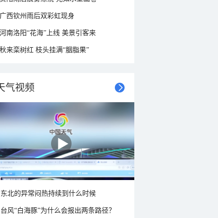
广西钦州雨后双彩虹现身
河南洛阳“花海”上线 美景引客来
秋来栾树红 枝头挂满“胭脂果”
天气视频
东北的异常闷热持续到什么时候
台风“白海豚”为什么会报出两条路径？