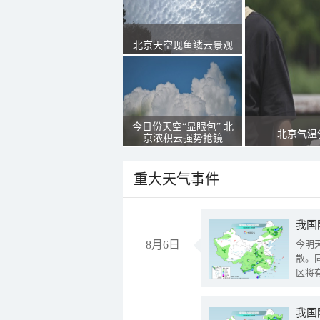
北京天空现鱼鳞云景观
今日份天空“显眼包” 北
北京气温
京浓积云强势抢镜
重大天气事件
8月6日
今明
散。
区将
我国