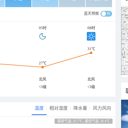
蓝天预报
05时
08时
31℃
27℃
北风
北风
<3级
<3级
温度
相对湿度
降水量
风力风向
最高气温: 35.7℃ , 最低气温: 26.4℃