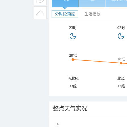
分时段预报
生活指数
23时
02时
29℃
28℃
西北风
北风
<3级
<3级
整点天气实况
37