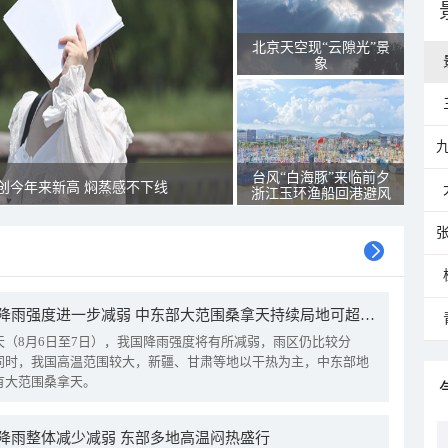
北京天空现“云隙光”景
象
台风“白海豚”来临前夕
创今年来新高 焖蒸感不下线
浙江玉环渔船回港避风
我国降雨强度进一步减弱 中东部大范围桑拿天持续局地可超38℃
天（8月6日至7日），我国降雨强度将有所减弱，雨区仍比较分
同时，我国高温范围较大，新疆、甘肃等地以干热为主，中东部地
有大范围桑拿天。
降雨整体减少减弱 东部多地高温闷热盛行