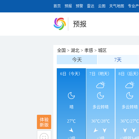
首页
预报
预警
雷达
云图
天气地图
专业产
预报
全国
>
湖北
>
孝感
>
城区
今天
7天
6日（今天）
7日（明天）
8日（后天
晴
多云转晴
多云转晴
27℃
36℃
/
28℃
36℃
/
27℃
<3级
<3级
<3级转3-4