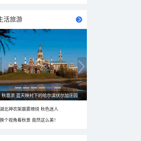
生活旅游
大美新疆—帕米尔高原好风光
湖北神农架晨雾缭绕 秋色迷人
换个视角看秋景 竟然这么美！