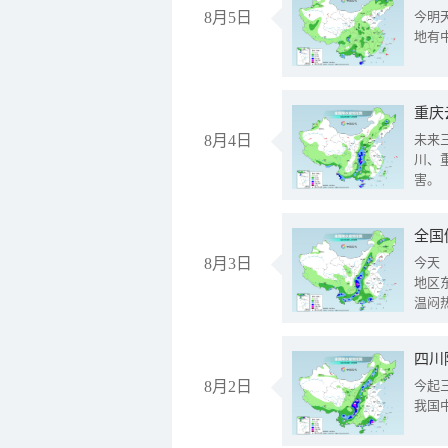
8月5日
今明
地有
重庆
8月4日
未来
川、
害。
全国
8月3日
今天
地区
温闷
8月2日
今起
我国