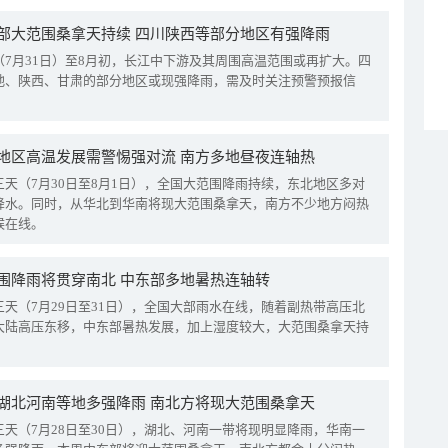
部大范围桑拿天持续 四川陕西等部分地区有强降雨
（7月31日）至8月初，长江中下游及其周围高温范围或再扩大。四
地、陕西、甘肃的部分地区或现强降雨，需及时关注预警预报信
地区高温发展需警惕强对流 南方多地昼夜连轴热
三天（7月30日至8月1日），全国大范围降雨持续，东北地区多对
降水。同时，从华北到华南将现大范围桑拿天，南方不少地方闷热
候在线。
围降雨将贯穿南北 中东部多地暑热连轴转
三天（7月29日至31日），全国大部雨水在线，随着副热带高压北
大陆高压东移，中东部暑热发展，加上湿度较大，大范围桑拿天持
湖北河南等地多强降雨 南北方将现大范围桑拿天
三天（7月28日至30日），湖北、河南一带将现明显降雨，华南一