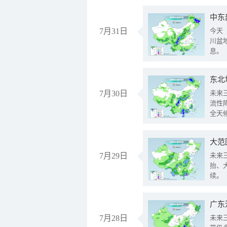
中东
7月31日
今天
川盆
息。
东北
7月30日
未来
流性
全天
大范
7月29日
未来
抬、
续。
广东
7月28日
未来