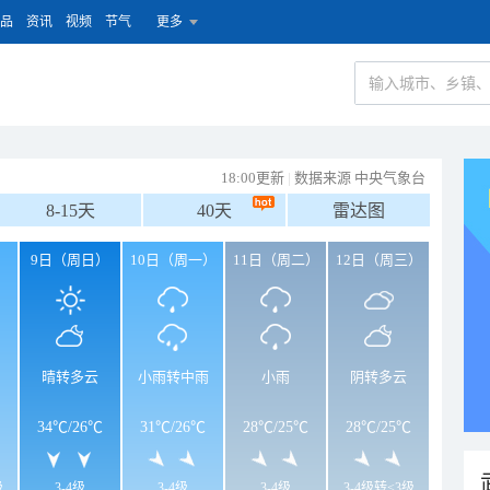
品
资讯
视频
节气
更多
18:00更新
|
数据来源 中央气象台
8-15天
40天
雷达图
）
9日（周日）
10日（周一）
11日（周二）
12日（周三）
晴转多云
小雨转中雨
小雨
阴转多云
34℃
/
26℃
31℃
/
26℃
28℃
/
25℃
28℃
/
25℃
级
3-4级
3-4级
3-4级
3-4级转<3级