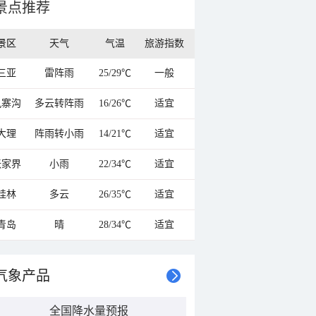
景点推荐
景区
天气
气温
旅游指数
三亚
雷阵雨
25/29℃
一般
九寨沟
多云转阵雨
16/26℃
适宜
大理
阵雨转小雨
14/21℃
适宜
张家界
小雨
22/34℃
适宜
桂林
多云
26/35℃
适宜
青岛
晴
28/34℃
适宜
气象产品
全国降水量预报