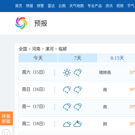
首页
预报
预警
雷达
云图
天气地图
专业产品
资讯
视频
节气
预报
全国
>
河南
>
漯河
>
临颍
今天
7天
8-15天
周六（15日）
晴转雨
33
周日（16日）
雨
30
周一（17日）
雨
29
周二（18日）
阴
30