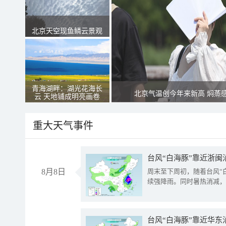
北京天空现鱼鳞云景观
青海湖畔：湖光花海长
北京气温创今年来新高 焖蒸
云 天地铺成明亮画卷
重大天气事件
台风“白海豚”靠近浙闽
8月8日
周末至下周初，随着台风“
续强降雨。同时暑热消减，
台风“白海豚”靠近华东