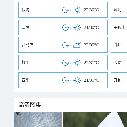
/
22/30°C
扶沟
漯河
/
21/30°C
鄢陵
平顶山
/
23/30°C
驻马店
郑州
/
22/31°C
舞阳
长葛
/
21/31°C
西华
开封
高清图集