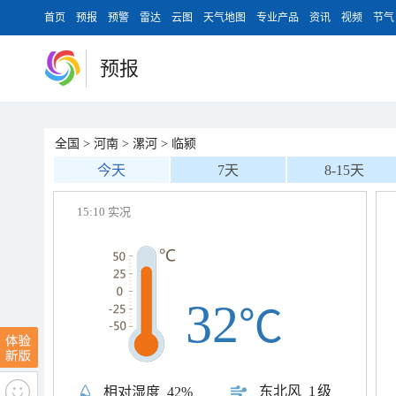
首页
预报
预警
雷达
云图
天气地图
专业产品
资讯
视频
节气
预报
全国
>
河南
>
漯河
>
临颍
今天
7天
8-15天
15:10 实况
32
℃
东北风
1级
相对湿度
42%