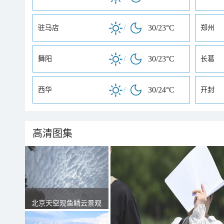
/
30/23°C
驻马店
郑州
/
30/23°C
舞阳
长葛
/
30/24°C
西华
开封
高清图集
北京天空现鱼鳞云景观