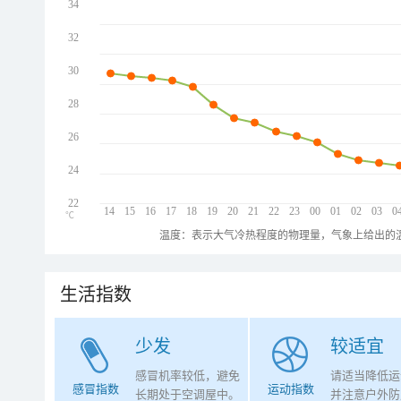
34
32
30
28
26
24
22
14
15
16
17
18
19
20
21
22
23
00
01
02
03
0
℃
温度：表示大气冷热程度的物理量，气象上给出的温
生活指数
少发
较适宜
感冒机率较低，避免
请适当降低运
感冒指数
运动指数
长期处于空调屋中。
并注意户外防