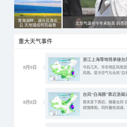
青海湖畔：湖光花海长
北京气温创今年来新高 焖蒸
云 天地铺成明亮画卷
重大天气事件
浙江上海等地将承接台风
8月9日
今后几天，华东地区风雨显
风雨。受冷空气与台风“白
台风“白海豚”靠近浙闽
8月8日
周末至下周初，随着台风“
续强降雨。同时暑热消减，