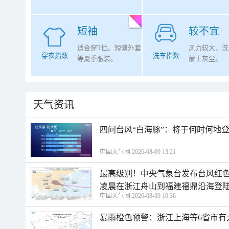
短袖
较不宜
适合穿T恤、短薄外套
风力较大，洗
穿衣指数
洗车指数
等夏季服装。
蒙上灰尘。
天气资讯
四问台风“白海豚”：将于何时何地
中国天气网 2026-08-09 13:21
最高级别！中央气象台发布台风红色
凌晨在浙江舟山到福建福鼎沿海登
中国天气网 2026-08-09 10:36
暴雨橙色预警：浙江上海等6省市有