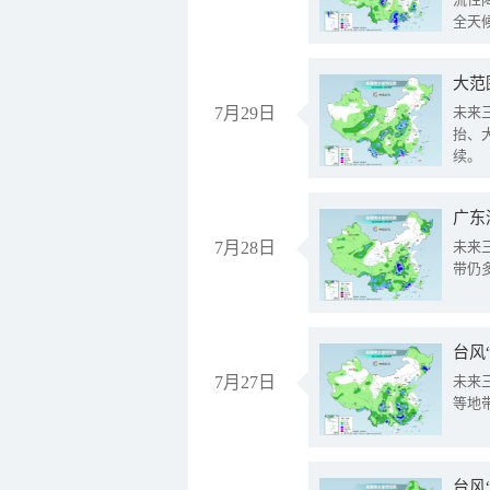
全天
大范
7月29日
未来
抬、
续。
广东
7月28日
未来
带仍
台风
7月27日
未来
等地
台风