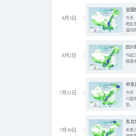
全国
8月3日
今天
地区
温闷
8月2日
今起
我国
中东
7月31日
今天
川盆
息。
东北
7月30日
未来
流性