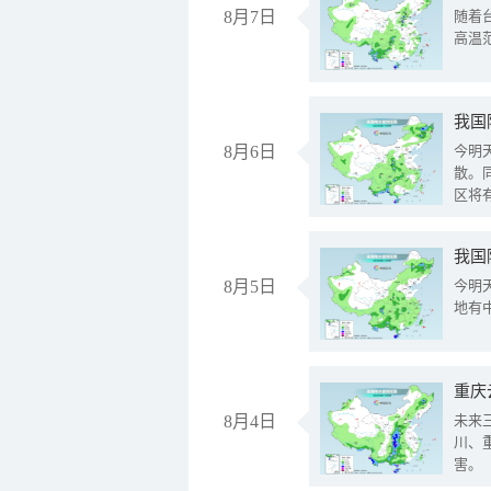
8月7日
随着
高温
8月6日
今明
散。
区将
我国
8月5日
今明
地有
重庆
8月4日
未来
川、
害。