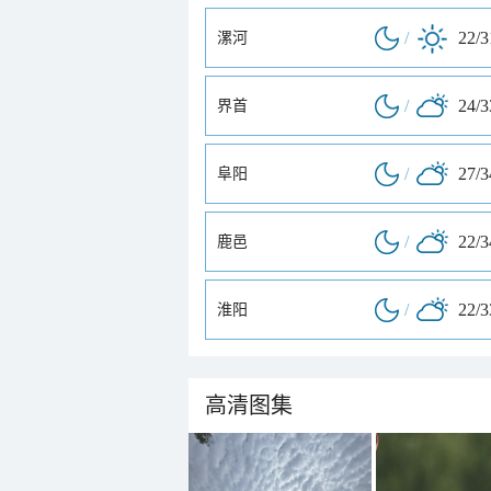
/
22/
漯河
/
24/
界首
/
27/
阜阳
/
22/
鹿邑
/
22/
淮阳
高清图集