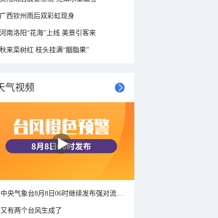
广西钦州雨后双彩虹现身
河南洛阳“花海”上线 美景引客来
秋来栾树红 枝头挂满“胭脂果”
天气视频
中央气象台8月8日06时继续发布强对流天气蓝色预警
又有两个台风生成了