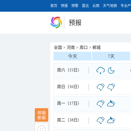
首页
预报
预警
雷达
云图
天气地图
专业产
预报
全国
>
河南
>
周口
>
郸城
今天
7天
周六（15日）
周日（16日）
周一（17日）
周二（18日）