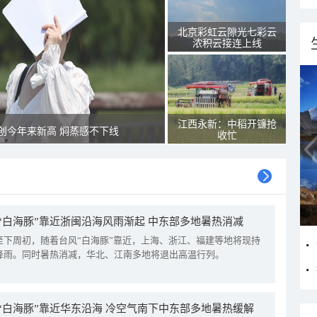
北京彩虹云隙光七彩云
浓积云接连上线
江西永新：中稻开镰抢
创今年来新高 焖蒸感不下线
收忙
“白海豚”靠近浙闽沿海风雨渐起 中东部多地暑热消减
至下周初，随着台风“白海豚”靠近，上海、浙江、福建等地将现持
降雨。同时暑热消减，华北、江南多地将退出高温行列。
“白海豚”靠近华东沿海 冷空气南下中东部多地暑热缓解