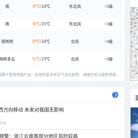
雨
30℃
/24℃
东北风
<3级
雨
30℃
/25℃
东北风
<3级
雨转阴
29℃
/24℃
北风
<3级
雨转多云
32℃
/23℃
北风
<3级
预报属于客观预报产品，反映的是未来天气变化趋势、请随时关注最新预报.....
偏西方向移动 未来对我国无影响
:18
预警：浙江云南等部分地区风险较高