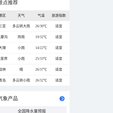
景点推荐
景区
天气
气温
旅游指数
三亚
多云转大雨
26/30℃
适宜
九寨沟
阵雨
19/32℃
适宜
大理
小雨
14/22℃
适宜
张家界
小雨
25/33℃
适宜
桂林
晴
26/37℃
适宜
青岛
多云转小雨
26/32℃
适宜
气象产品
全国降水量预报