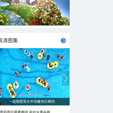
高清图集
一组图感受水中消暑快乐瞬间
贵阳雨后晨雾缭绕 宛如水墨画卷