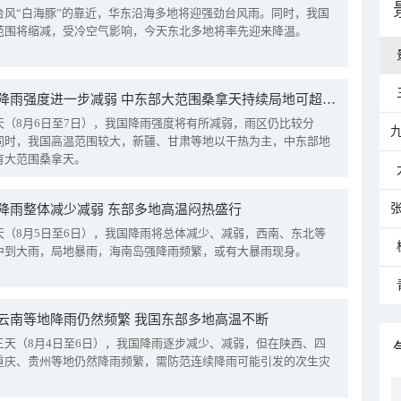
台风“白海豚”的靠近，华东沿海多地将迎强劲台风雨。同时，我国
范围将缩减，受冷空气影响，今天东北多地将率先迎来降温。
我国降雨强度进一步减弱 中东部大范围桑拿天持续局地可超38℃
天（8月6日至7日），我国降雨强度将有所减弱，雨区仍比较分
同时，我国高温范围较大，新疆、甘肃等地以干热为主，中东部地
有大范围桑拿天。
降雨整体减少减弱 东部多地高温闷热盛行
天（8月5日至6日），我国降雨将总体减少、减弱，西南、东北等
中到大雨，局地暴雨，海南岛强降雨频繁，或有大暴雨现身。
云南等地降雨仍然频繁 我国东部多地高温不断
三天（8月4日至6日），我国降雨逐步减少、减弱，但在陕西、四
重庆、贵州等地仍然降雨频繁，需防范连续降雨可能引发的次生灾