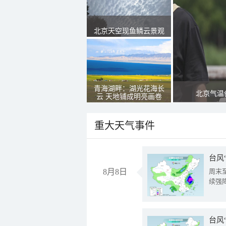
北京天空现鱼鳞云景观
青海湖畔：湖光花海长
北京气温
云 天地铺成明亮画卷
重大天气事件
台风
8月8日
周末
续强
台风