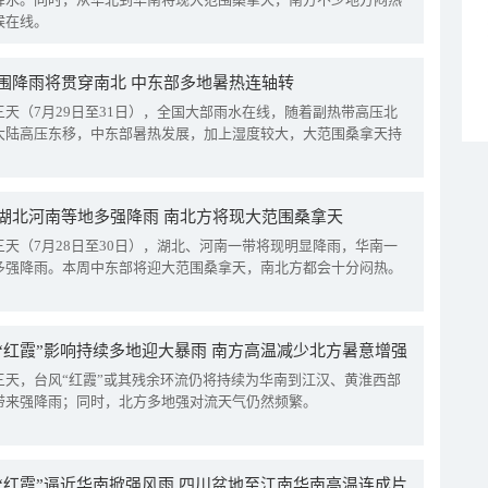
候在线。
围降雨将贯穿南北 中东部多地暑热连轴转
三天（7月29日至31日），全国大部雨水在线，随着副热带高压北
大陆高压东移，中东部暑热发展，加上湿度较大，大范围桑拿天持
湖北河南等地多强降雨 南北方将现大范围桑拿天
三天（7月28日至30日），湖北、河南一带将现明显降雨，华南一
多强降雨。本周中东部将迎大范围桑拿天，南北方都会十分闷热。
“红霞”影响持续多地迎大暴雨 南方高温减少北方暑意增强
三天，台风“红霞”或其残余环流仍将持续为华南到江汉、黄淮西部
带来强降雨；同时，北方多地强对流天气仍然频繁。
“红霞”逼近华南掀强风雨 四川盆地至江南华南高温连成片