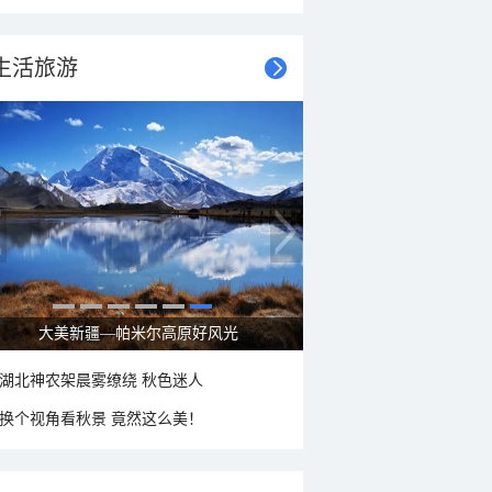
生活旅游
大美新疆—帕米尔高原好风光
湖北神农架晨雾缭绕 秋色迷人
换个视角看秋景 竟然这么美！