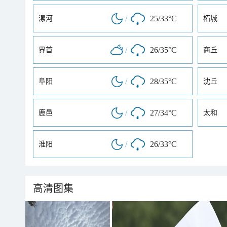
/
25/33°C
漯河
柘城
/
26/35°C
界首
商丘
/
28/35°C
阜阳
沈丘
/
27/34°C
鹿邑
太和
/
26/33°C
淮阳
高清图集