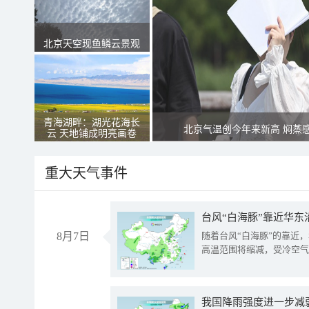
北京天空现鱼鳞云景观
青海湖畔：湖光花海长
北京气温创今年来新高 焖蒸
云 天地铺成明亮画卷
重大天气事件
台风“白海豚”靠近华东
8月7日
随着台风“白海豚”的靠近
高温范围将缩减，受冷空气