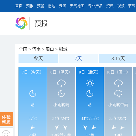
首页
预报
预警
雷达
云图
天气地图
专业产品
资讯
视频
节气
预报
全国
>
河南
>
周口
>
郸城
今天
7天
8-15天
7日（今天）
8日（明天）
9日（后天）
10日（周一）
晴
小雨转晴
晴
小雨转中雨
27℃
34℃
/
24℃
33℃
/
25℃
33℃
/
25℃
<3级
3-4级转<3级
3-4级
3-4级