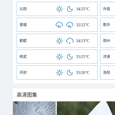
/
34/25°C
沁阳
许昌
/
32/22°C
晋城
焦作
/
34/23°C
鹤壁
郑州
/
35/25°C
修武
济源
/
35/26°C
开封
洛阳
高清图集