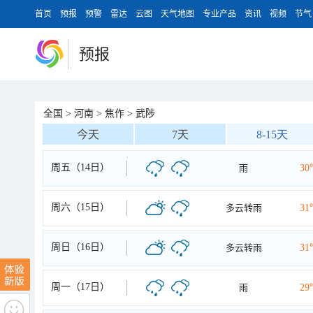
首页
预报
预警
雷达
云图
天气地图
专业产品
资讯
视频
节气
预报
全国
>
河南
>
焦作
>
武陟
今天
7天
8-15天
周五（14日）
雨
30
周六（15日）
多云转雨
31
周日（16日）
多云转雨
31
周一（17日）
雨
29