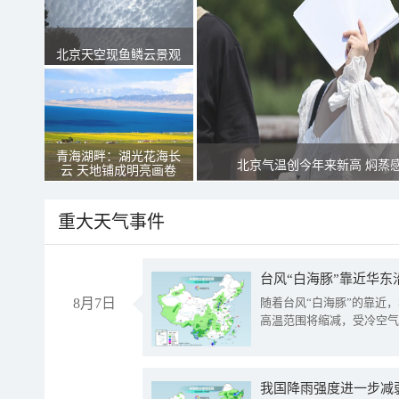
北京天空现鱼鳞云景观
青海湖畔：湖光花海长
北京气温创今年来新高 焖蒸
云 天地铺成明亮画卷
重大天气事件
台风“白海豚”靠近华东
8月7日
随着台风“白海豚”的靠近
高温范围将缩减，受冷空气