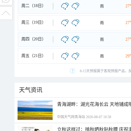
周二（18日）
雨
27
周三（19日）
雨
27
周四（20日）
雨
27
周五（21日）
雨
29
8-15天预报属于客观预报产品，
天气资讯
青海湖畔：湖光花海长云 天地铺成
中国天气网青海站 2026-08-07 10:58
立秋这样过：啃秋晒秋贴秋膘 庆祝