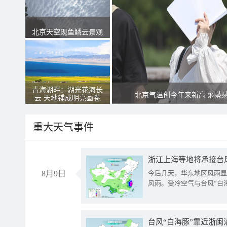
北京天空现鱼鳞云景观
青海湖畔：湖光花海长
北京气温创今年来新高 焖蒸
云 天地铺成明亮画卷
重大天气事件
浙江上海等地将承接台风
8月9日
今后几天，华东地区风雨显
风雨。受冷空气与台风“白
台风“白海豚”靠近浙闽