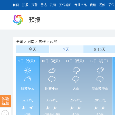
首页
预报
预警
雷达
云图
天气地图
专业产品
资讯
视频
节气
预报
全国
>
河南
>
焦作
>
武陟
今天
7天
8-15天
9日（今天）
10日（明天）
11日（后天）
12日（周三）
晴转多云
阴转小雨
大雨
暴雨转中雨
32
/
23℃
33
/
24℃
26
/
24℃
28
/
23℃
<3级
<3级转3-4级
4-5级
4-5级