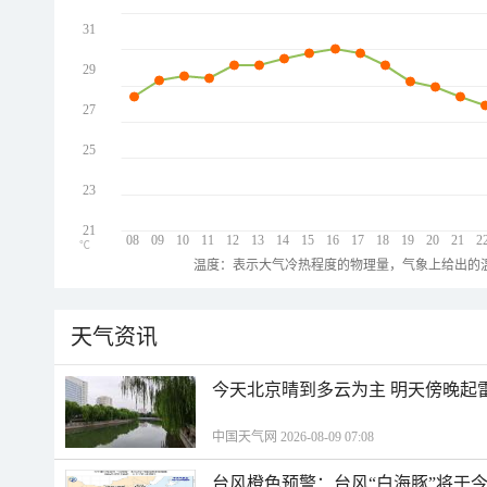
31
29
27
25
23
21
08
09
10
11
12
13
14
15
16
17
18
19
20
21
2
℃
温度：表示大气冷热程度的物理量，气象上给出的温
天气资讯
今天北京晴到多云为主 明天傍晚起
中国天气网 2026-08-09 07:08
台风橙色预警：台风“白海豚”将于