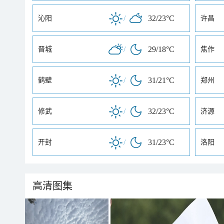
/
32/23°C
沁阳
许昌
/
29/18°C
晋城
焦作
/
31/21°C
鹤壁
郑州
/
32/23°C
修武
济源
/
31/23°C
开封
洛阳
高清图集