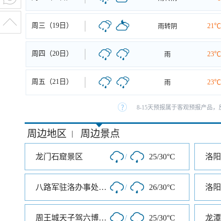
周三（19日）
雨转阴
21℃
周四（20日）
雨
23℃
周五（21日）
雨
23℃
8-15天预报属于客观预报产品，
周边地区
周边景点
|
龙门石窟景区
/
25/30°C
洛阳
八路军驻洛办事处纪念馆
/
26/30°C
洛阳
周王城天子驾六博物馆
/
25/30°C
龙潭