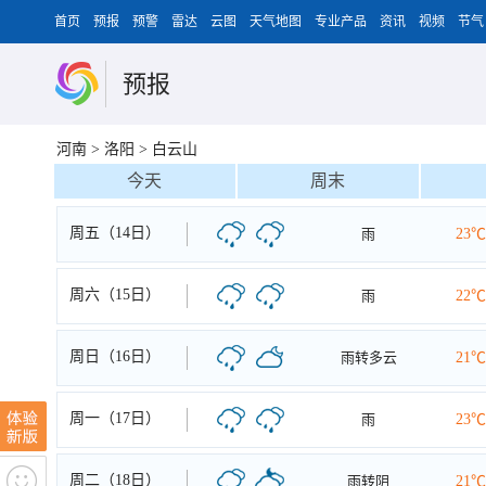
首页
预报
预警
雷达
云图
天气地图
专业产品
资讯
视频
节气
预报
河南
>
洛阳
>
白云山
今天
周末
周五（14日）
雨
23℃
周六（15日）
雨
22℃
周日（16日）
雨转多云
21℃
周一（17日）
雨
23℃
周二（18日）
雨转阴
21℃