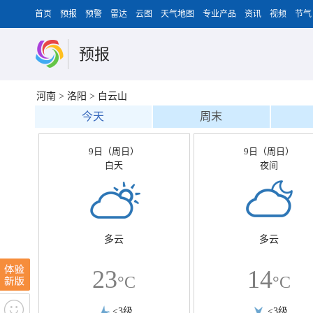
首页
预报
预警
雷达
云图
天气地图
专业产品
资讯
视频
节气
预报
河南
>
洛阳
>
白云山
今天
周末
9日（周日）
9日（周日）
白天
夜间
多云
多云
23
14
°C
°C
<3级
<3级