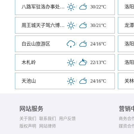
八路军驻洛办事处纪念馆
/
30/22°C
洛阳
周王城天子驾六博物馆
/
30/21°C
龙潭
白云山旅游区
/
24/16°C
洛阳
木札岭
/
22/13°C
洛阳
天池山
/
24/16°C
关林
网站服务
营销
关于我们
联系我们
用户反馈
商务合
版权声明
网站律师
媒资合