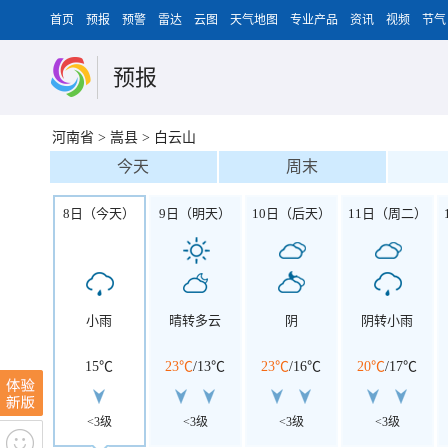
首页
预报
预警
雷达
云图
天气地图
专业产品
资讯
视频
节气
预报
河南省
>
嵩县
>
白云山
今天
周末
8日（今天）
9日（明天）
10日（后天）
11日（周二）
小雨
晴转多云
阴
阴转小雨
15℃
23℃
/
13℃
23℃
/
16℃
20℃
/
17℃
<3级
<3级
<3级
<3级