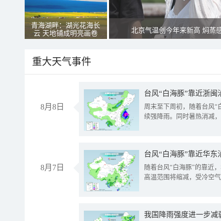
青海湖畔：湖光花海长
北京气温创今年来新高 焖蒸
云 天地铺成明亮画卷
重大天气事件
台风“白海豚”靠近浙闽
8月8日
周末至下周初，随着台风“
续强降雨。同时暑热消减，
台风“白海豚”靠近华东
8月7日
随着台风“白海豚”的靠近
高温范围将缩减，受冷空气