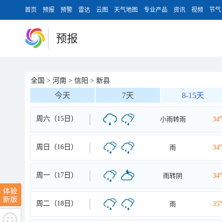
首页
预报
预警
雷达
云图
天气地图
专业产品
资讯
视频
节气
预报
全国
>
河南
>
信阳
>
新县
今天
7天
8-15天
周六（15日）
小雨转雨
34
周日（16日）
雨
34
周一（17日）
雨转阴
34
周二（18日）
雨
35